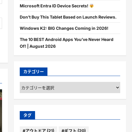
Microsoft Entra ID Device Secrets!
Don’t Buy This Tablet Based on Launch Reviews.
Windows K2: BIG Changes Coming in 2026!
The 10 BEST Android Apps You’ve Never Heard
Of! | August 2026
カテゴリー
カ
テ
ゴ
リ
ー
タグ
#アウトドア
(21)
#ギフト
(20)