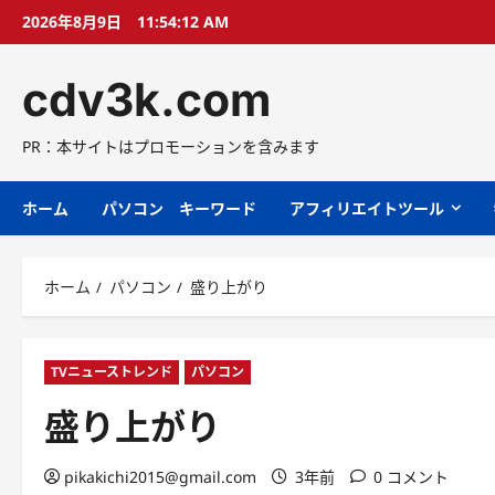
コ
2026年8月9日
11:54:12 AM
ン
テ
cdv3k.com
ン
ツ
へ
PR：本サイトはプロモーションを含みます
ス
キ
ホーム
パソコン キーワード
アフィリエイトツール
ッ
プ
ホーム
パソコン
盛り上がり
TVニューストレンド
パソコン
盛り上がり
pikakichi2015@gmail.com
3年前
0 コメント