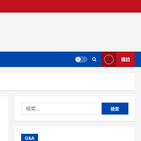
購読
検
索:
G&A