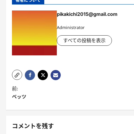
pikakichi2015@gmail.com
Administrator
すべての投稿を表示
投
前:
ベッツ
稿
ナ
ビ
コメントを残す
ゲ