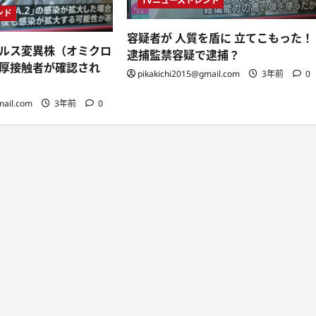
TVニューストレンド
ンド
容疑者が 人質を盾に 立てこもった！
ルス変異株（オミクロ
逮捕監禁容疑で逮捕？
厚接触者が確認され
pikakichi2015@gmail.com
3年前
0
mail.com
3年前
0