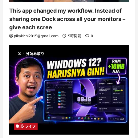
This app changed my workflow. Instead of
sharing one Dock across all your monitors –
give each scree
pikakichi2015@gmail.com
5時間前
0
1 分読み取り
生活・ライフ