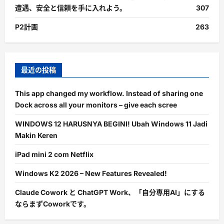
遭遇、安全と信頼を手に入れよう。
307
P2計画
263
最近の投稿
This app changed my workflow. Instead of sharing one
Dock across all your monitors – give each scree
WINDOWS 12 HARUSNYA BEGINI! Ubah Windows 11 Jadi
Makin Keren
iPad mini 2 com Netflix
Windows K2 2026 – New Features Revealed!
Claude Cowork と ChatGPT Work、「自分専用AI」にする
ならまずCoworkです。