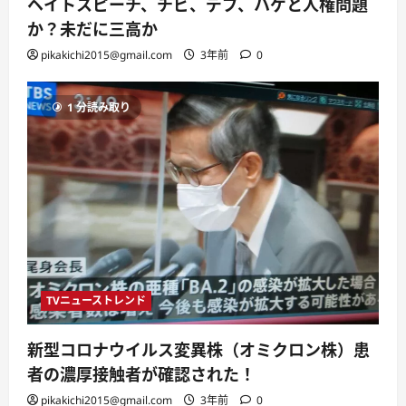
ヘイトスピーチ、チビ、デブ、ハゲと人権問題
か？未だに三高か
pikakichi2015@gmail.com
3年前
0
1 分読み取り
TVニューストレンド
新型コロナウイルス変異株（オミクロン株）患
者の濃厚接触者が確認された！
pikakichi2015@gmail.com
3年前
0