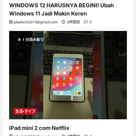
WINDOWS 12 HARUSNYA BEGINI! Ubah
Windows 11 Jadi Makin Keren
pikakichi2015@gmail.com
6時間前
0
1 分読み取り
生活・ライフ
iPad mini 2 com Netflix