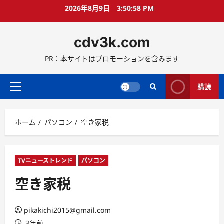
コ
2026年8月9日
3:50:59 PM
ン
テ
cdv3k.com
ン
ツ
PR：本サイトはプロモーションを含みます
へ
ス
キ
購読
メ
ッ
イ
プ
ン
ホーム
パソコン
空き家税
メ
ニ
ュ
ー
TVニューストレンド
パソコン
空き家税
pikakichi2015@gmail.com
3年前