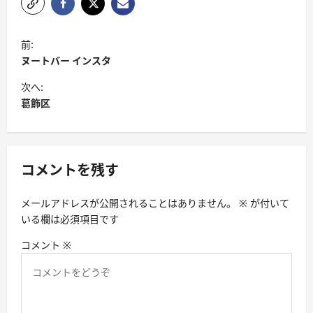
投
前:
稿
ヌートバー インスタ
ナ
次へ:
ビ
葛飾区
ゲ
ー
シ
コメントを残す
ョ
メールアドレスが公開されることはありません。
※
が付いて
ン
いる欄は必須項目です
コメント
※