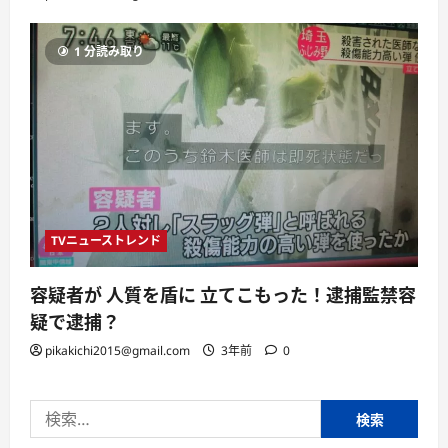
1 分読み取り
TVニューストレンド
容疑者が 人質を盾に 立てこもった！逮捕監禁容
疑で逮捕？
pikakichi2015@gmail.com
3年前
0
検
索: