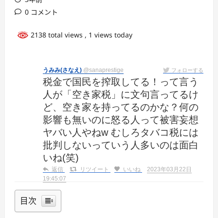
0 コメント
2138 total views
, 1 views today
うみみ(さなえ)
@sanaprestige
フォローする
税金で国民を搾取してる！って言う
人が「空き家税」に文句言ってるけ
ど、空き家を持ってるのかな？何の
影響も無いのに怒る人って被害妄想
ヤバい人やねw むしろタバコ税には
批判しないっていう人多いのは面白
いね(笑)
返信
リツイート
いいね
2023年03月22日
19:45:07
目次