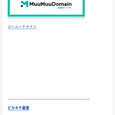
ムームードメイン
ピカキチ叢書