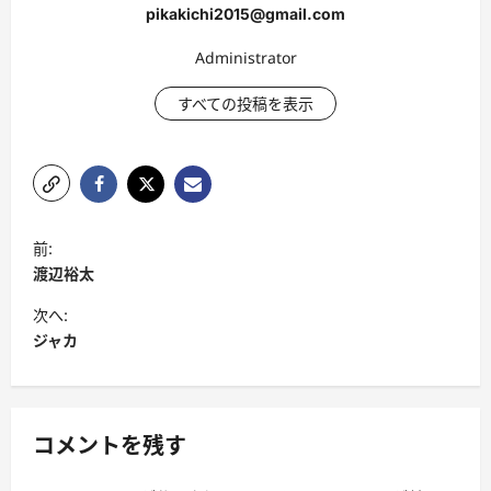
pikakichi2015@gmail.com
Administrator
すべての投稿を表示
投
前:
稿
渡辺裕太
ナ
次へ:
ビ
ジャカ
ゲ
ー
シ
コメントを残す
ョ