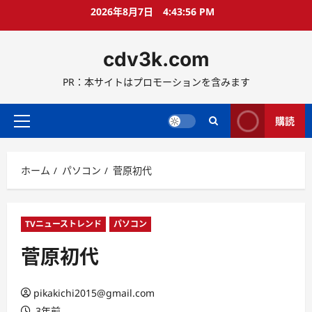
コ
2026年8月7日
4:43:57 PM
ン
テ
cdv3k.com
ン
ツ
PR：本サイトはプロモーションを含みます
へ
ス
キ
購読
メ
ッ
イ
プ
ン
ホーム
パソコン
菅原初代
メ
ニ
ュ
ー
TVニューストレンド
パソコン
菅原初代
pikakichi2015@gmail.com
3年前