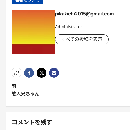
pikakichi2015@gmail.com
Administrator
すべての投稿を表示
投
前:
悠人兄ちゃん
稿
ナ
ビ
コメントを残す
ゲ