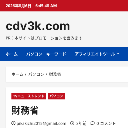
コ
2026年8月6日
6:45:49 AM
ン
テ
cdv3k.com
ン
ツ
へ
PR：本サイトはプロモーションを含みます
ス
キ
ホーム
パソコン キーワード
アフィリエイトツール
ッ
プ
ホーム
パソコン
財務省
TVニューストレンド
パソコン
財務省
pikakichi2015@gmail.com
3年前
0 コメント