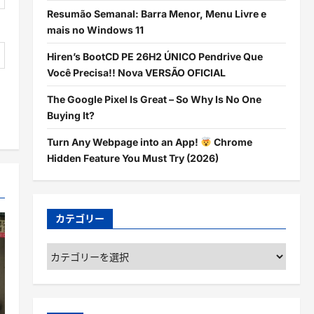
Resumão Semanal: Barra Menor, Menu Livre e
mais no Windows 11
Hiren’s BootCD PE 26H2 ÚNICO Pendrive Que
Você Precisa!! Nova VERSÃO OFICIAL
The Google Pixel Is Great – So Why Is No One
Buying It?
Turn Any Webpage into an App!
Chrome
Hidden Feature You Must Try (2026)
カテゴリー
カ
テ
ゴ
リ