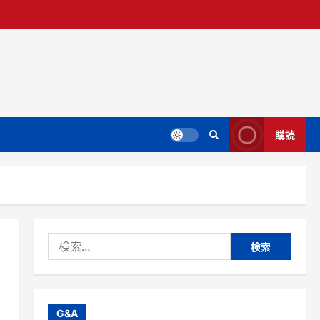
購読
検
索:
G&A