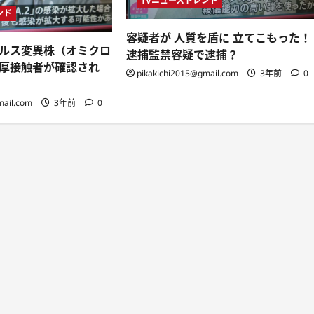
TVニューストレンド
ンド
容疑者が 人質を盾に 立てこもった！
ルス変異株（オミクロ
逮捕監禁容疑で逮捕？
厚接触者が確認され
pikakichi2015@gmail.com
3年前
0
mail.com
3年前
0