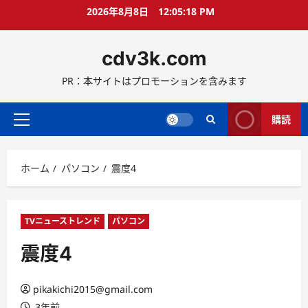
コ
2026年8月8日
12:05:19 PM
ン
テ
cdv3k.com
ン
ツ
PR：本サイトはプロモーションを含みます
へ
ス
キ
購読
メ
ッ
イ
プ
ン
ホーム
パソコン
震度4
メ
ニ
ュ
ー
TVニューストレンド
パソコン
震度4
pikakichi2015@gmail.com
3年前