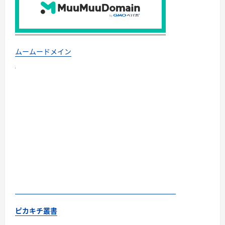
ムームードメイン
ピカキチ叢書