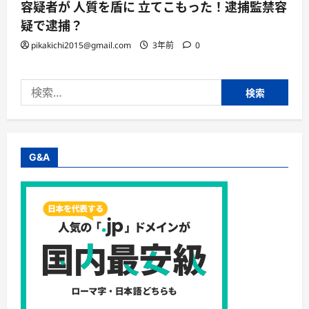
容疑者が 人質を盾に 立てこもった！逮捕監禁容
疑で逮捕？
pikakichi2015@gmail.com
3年前
0
検
索:
G&A