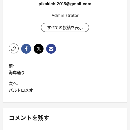
pikakichi2015@gmail.com
Administrator
すべての投稿を表示
投
前:
稿
海岸通り
ナ
次へ:
ビ
バルトロメオ
ゲ
ー
シ
コメントを残す
ョ