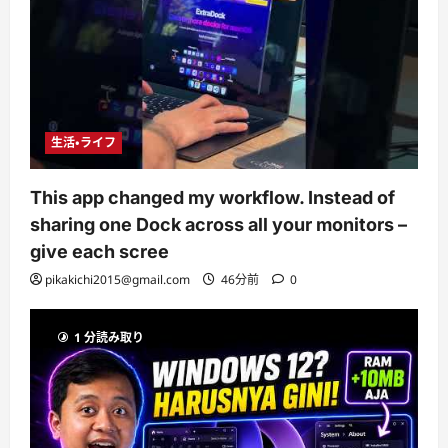
生活・ライフ
This app changed my workflow. Instead of
sharing one Dock across all your monitors –
give each scree
pikakichi2015@gmail.com
46分前
0
1 分読み取り