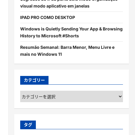
visual modo aplicativo em janelas
IPAD PRO COMO DESKTOP
Windows is Quietly Sending Your App & Browsing
History to Microsoft #Shorts
Resumão Semanal: Barra Menor, Menu Livre e
mais no Windows 11
カテゴリー
カ
テ
ゴ
リ
ー
タグ