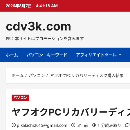
コ
2026年8月7日
4:41:19 AM
ン
テ
cdv3k.com
ン
ツ
へ
PR：本サイトはプロモーションを含みます
ス
キ
ホーム
パソコン キーワード
アフィリエイトツール
ッ
プ
ホーム
パソコン
ヤフオクPCリカバリーディスク購入結果
パソコン
ヤフオクPCリカバリーディ
pikakichi2015@gmail.com
3年前
1 分読み取り