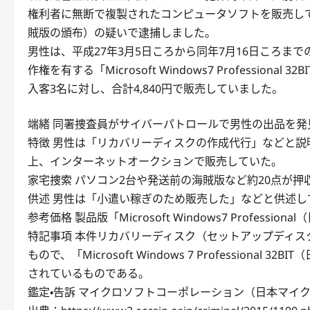
権利者に無断で複製されたコンピュータソフトを販売し
賊版の頒布）の疑いで逮捕しました。
男性は、平成27年3月5日ころから同年7月16日ころま
作権を有する「Microsoft Windows7 Professio
入客3名に対し、合計4,840円で販売していました。
端緒 同署捜査員がサイバーパトロールで男性の出品を発
特徴 男性は「リカバリーディスクの作成代行」などと
上、インターネットオークションで販売していた。
家宅捜索 パソコン2台や発送前の海賊版など約20点が押
供述 男性は「小遣い稼ぎのため販売した」などと供述し
参考価格 製品版「Microsoft Windows7 Profess
特記事項 本件リカバリーディスク（セットアップディス
もので、「Microsoft Windows 7 Professio
されているものである。
鑑定・告訴 マイクロソフトコーポレーション（日本マイク