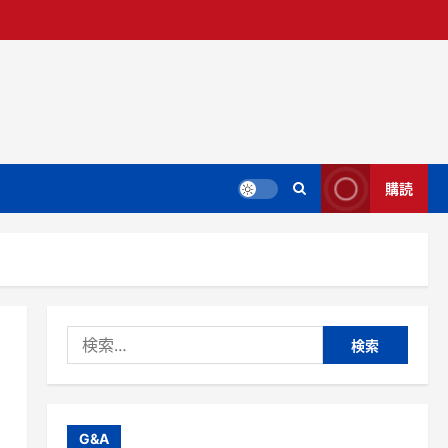
購読
検
索:
G&A