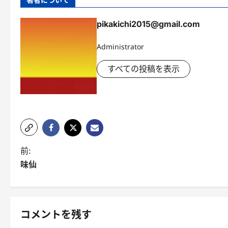
pikakichi2015@gmail.com
Administrator
すべての投稿を表示
投
前:
味仙
稿
ナ
ビ
コメントを残す
ゲ