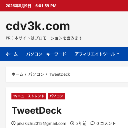
コ
2026年8月9日
6:02:00 PM
ン
テ
cdv3k.com
ン
ツ
へ
PR：本サイトはプロモーションを含みます
ス
キ
ホーム
パソコン キーワード
アフィリエイトツール
ッ
プ
ホーム
パソコン
TweetDeck
TVニューストレンド
パソコン
TweetDeck
pikakichi2015@gmail.com
3年前
0 コメント