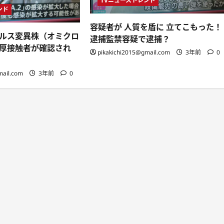
TVニューストレンド
ンド
容疑者が 人質を盾に 立てこもった！
ルス変異株（オミクロ
逮捕監禁容疑で逮捕？
厚接触者が確認され
pikakichi2015@gmail.com
3年前
0
mail.com
3年前
0