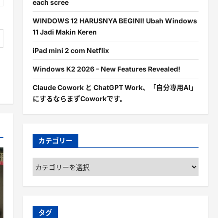
each scree
WINDOWS 12 HARUSNYA BEGINI! Ubah Windows
11 Jadi Makin Keren
iPad mini 2 com Netflix
Windows K2 2026 – New Features Revealed!
Claude Cowork と ChatGPT Work、「自分専用AI」
にするならまずCoworkです。
カテゴリー
カ
テ
ゴ
リ
ー
タグ