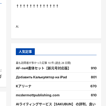
↑↑↑↑↑↑↑↑↑↑↑↑↑
A:
人気記事
最も訪問者が多かった記事 10 件 (過去 28 日間)
AF-ne4書体セット【新元号対応版】
910
:
ガ
Добавить Калькулятор на iPad
801
Kアリーナ
670
mcdermottpublishing.com
610
AIライティングサービス【SAKUBUN】 の評判、良い