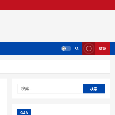
購読
検
索:
G&A