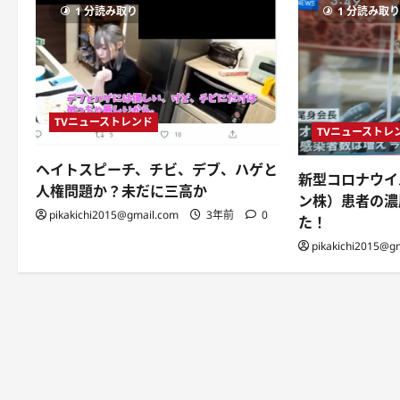
1 分読み取り
1 分読み取
TVニューストレンド
TVニューストレ
ヘイトスピーチ、チビ、デブ、ハゲと
新型コロナウイ
人権問題か？未だに三高か
ン株）患者の濃
pikakichi2015@gmail.com
3年前
0
た！
pikakichi2015@g