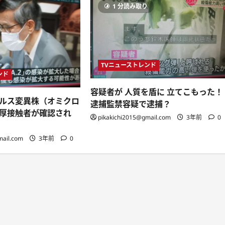
り
1 分読み取り
TVニューストレンド
ンド
容疑者が 人質を盾に 立てこもった！
ルス変異株（オミクロ
逮捕監禁容疑で逮捕？
厚接触者が確認され
pikakichi2015@gmail.com
3年前
0
mail.com
3年前
0