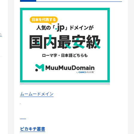
る
ムームードメイン
ピカキチ叢書