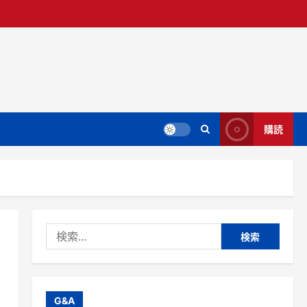
購読
検
索:
G&A