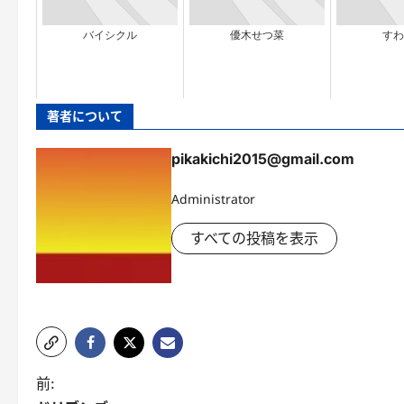
バイシクル
優木せつ菜
すわ
著者について
pikakichi2015@gmail.com
Administrator
すべての投稿を表示
投
前: