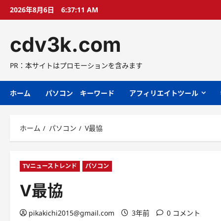
コ
2026年8月6日
6:37:12 AM
ン
テ
cdv3k.com
ン
ツ
へ
PR：本サイトはプロモーションを含みます
ス
キ
ホーム
パソコン キーワード
アフィリエイトツール
ッ
プ
ホーム
パソコン
V最協
TVニューストレンド
パソコン
V最協
pikakichi2015@gmail.com
3年前
0 コメント