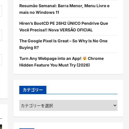
Resumão Semanal: Barra Menor, Menu Livre e
mais no Windows 11
Hiren’s BootCD PE 26H2 ÚNICO Pendrive Que
Você Precisa!! Nova VERSÃO OFICIAL
The Google Pixel Is Great – So Why Is No One
Buying It?
Turn Any Webpage into an App!
Chrome
Hidden Feature You Must Try (2026)
カテゴリー
カ
テ
ゴ
リ