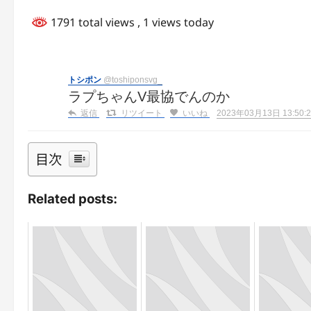
1791 total views
, 1 views today
トシポン
@toshiponsvg_
ラプちゃんV最協でんのか
返信
リツイート
いいね
2023年03月13日 13:50:2
目次
Related posts: