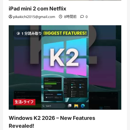
iPad mini 2 com Netflix
pikakichi2015@gmail.com
8時間前
0
1 分読み取り
生活・ライフ
Windows K2 2026 – New Features
Revealed!