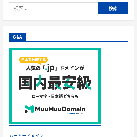
検
索:
G&A
ムームードメイン