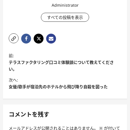
Administrator
すべての投稿を表示
投
前:
稿
テラスファクタリング口コミ体験談について教えてくださ
ナ
い。
ビ
次へ:
女優/歌手が宿泊先のホテルから飛び降り自殺を図った
ゲ
ー
シ
コメントを残す
ョ
ン
メールアドレスが公開されることはありません。
※
が付いて