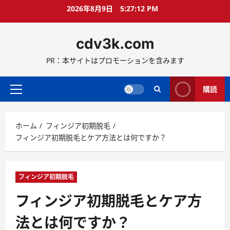
コ
2026年8月9日
5:27:13 PM
ン
テ
cdv3k.com
ン
ツ
PR：本サイトはプロモーションを含みます
へ
ス
キ
購読
メ
ッ
イ
プ
ン
ホーム
フィンジア初期脱毛
メ
フィンジア初期脱毛とケア方法とは何ですか？
ニ
ュ
ー
フィンジア初期脱毛
フィンジア初期脱毛とケア方
法とは何ですか？