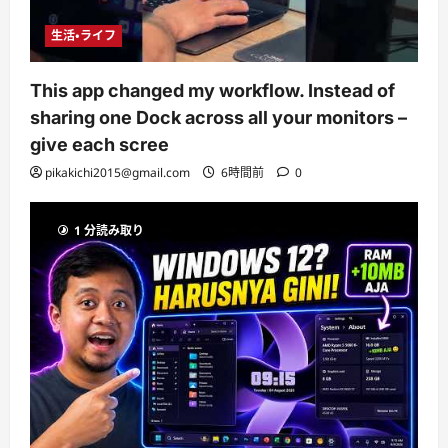
生活・ライフ
This app changed my workflow. Instead of
sharing one Dock across all your monitors –
give each scree
pikakichi2015@gmail.com
6時間前
0
1 分読み取り