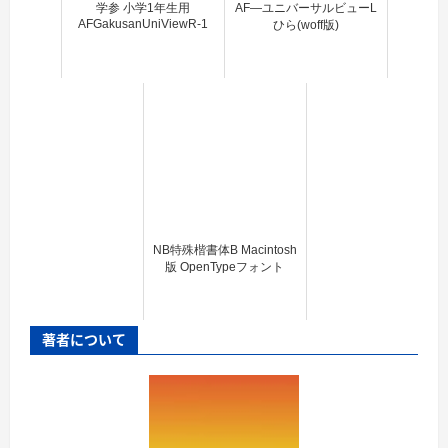
学参 小学1年生用
AF―ユニバーサルビューL
AFGakusanUniViewR-1
ひら(woff版)
NB特殊楷書体B Macintosh
版 OpenTypeフォント
著者について