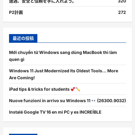
遭遇、安全と信頼を手に入れよう。
320
P2計画
272
最近の投稿
Mới chuyển từ Windows sang dùng MacBook thì làm
quen gì
Windows 11 Just Modernized Its Oldest Tools… More
Are Coming!
iPad tips & tricks for students
Nuove funzioni in arrivo su Windows 11
(26300.9032)
Instalé Google TV 16 en mi PC y es INCREÍBLE