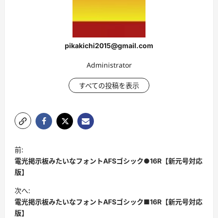
pikakichi2015@gmail.com
Administrator
すべての投稿を表示
投
前:
稿
電光掲示板みたいなフォントAFSゴシック●16R【新元号対応
ナ
版】
ビ
次へ:
電光掲示板みたいなフォントAFSゴシック■16R【新元号対応
ゲ
版】