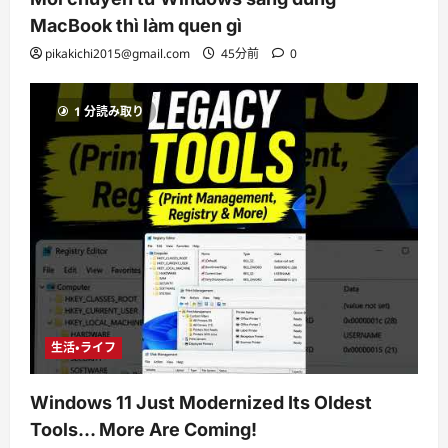
MacBook thì làm quen gì
pikakichi2015@gmail.com
45分前
0
1 分読み取り
生活・ライフ
Windows 11 Just Modernized Its Oldest
Tools… More Are Coming!