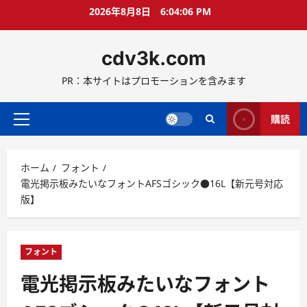
コ
2026年8月8日
6:04:07 PM
ン
テ
cdv3k.com
ン
ツ
PR：本サイトはプロモーションを含みます
へ
ス
キ
購読
メ
ッ
イ
プ
ン
ホーム
フォント
メ
電光掲示板みたいなフォントAFSゴシック●16L【新元号対応
ニ
版】
ュ
ー
フォント
電光掲示板みたいなフォント