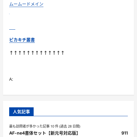
ムームードメイン
ピカキチ叢書
↑↑↑↑↑↑↑↑↑↑↑↑↑
A:
人気記事
最も訪問者が多かった記事 10 件 (過去 28 日間)
AF-ne4書体セット【新元号対応版】
911