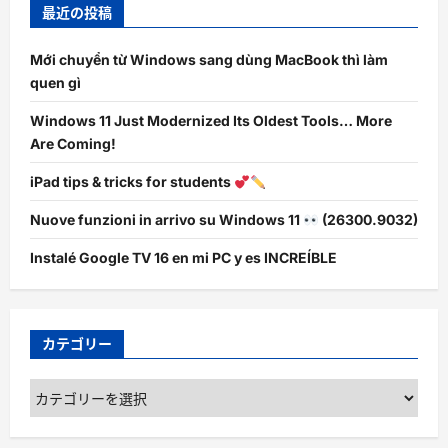
最近の投稿
Mới chuyển từ Windows sang dùng MacBook thì làm
quen gì
Windows 11 Just Modernized Its Oldest Tools… More
Are Coming!
iPad tips & tricks for students
Nuove funzioni in arrivo su Windows 11
(26300.9032)
Instalé Google TV 16 en mi PC y es INCREÍBLE
カテゴリー
カ
テ
ゴ