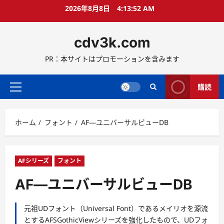
コ
2026年8月8日
4:13:52 AM
ン
テ
cdv3k.com
ン
ツ
PR：本サイトはプロモーションを含みます
へ
ス
キ
購読
メ
ッ
イ
プ
ン
ホーム
フォント
AF―ユニバーサルビューDB
メ
ニ
ュ
ー
AFシリーズ
フォント
AF―ユニバーサルビューDB
元祖UDフォント（Universal Font）であるメイリオを源流
とするAFSGothicViewシリーズを強化したもので、UDフォ