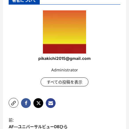
著者について
pikakichi2015@gmail.com
Administrator
すべての投稿を表示
投
前:
稿
AF―ユニバーサルビューDBひら