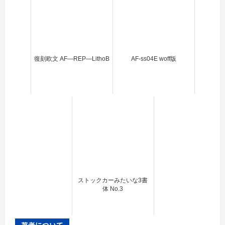
復刻欧文 AF―REP―LithoB
AF-ss04E woff版
ストックカーみたいな3書
体 No.3