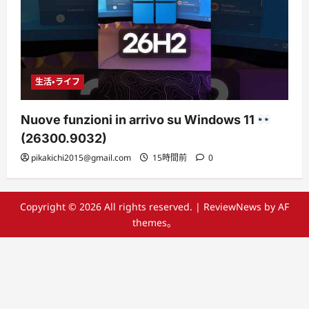
生活・ライフ
Nuove funzioni in arrivo su Windows 11
(26300.9032)
pikakichi2015@gmail.com
15時間前
0
Copyright © 2026 All rights reserved.
|
ReviewNews
by AF
themes。