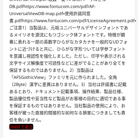
DB.pdfhttps://www.fontucom.com/pdf/AF-
UniversalViewDB-map.pdf・使用許諾同意
書.pdfhttps://www.fontucom.com/pdf/LicenseAgreement.pdf・
ご注意1）当製品は、元祖ユニバーサルデザインフォントであ
るメイリオを源流にもつゴシック体フォントです。特徴が顕
著に表れる一部の英数字ひらがなカタカナを一般的なUDフォ
ントに近づけると共に、ひらがな字形ついては学参フォント
を意識し視認性を強化しました。ただし、印字や表示される
文字サイズ解像度で可読性などに差がでることがあり全てを
保証するものではありません。2）当製品は
「AFSGothicView」ファミリを元に作られました。全角
（2Byte）漢字に差異はありません。3）当社は許諾書に記載
あるとおり、ドキュメント記載事項、操作結果、製品仕様、
製品優位性や妥当性など製品がお客様の目的に適切である事
を保証するものではありません。当社製品の使用により、お
客様が被った直接的間接的な如何なる損害につきましても責
任を負いません。
DMMで見る