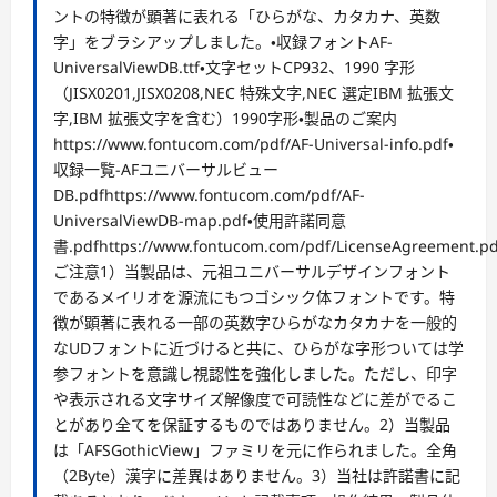
ントの特徴が顕著に表れる「ひらがな、カタカナ、英数
字」をブラシアップしました。・収録フォントAF-
UniversalViewDB.ttf・文字セットCP932、1990 字形
（JISX0201,JISX0208,NEC 特殊文字,NEC 選定IBM 拡張文
字,IBM 拡張文字を含む）1990字形・製品のご案内
https://www.fontucom.com/pdf/AF-Universal-info.pdf・
収録一覧-AFユニバーサルビュー
DB.pdfhttps://www.fontucom.com/pdf/AF-
UniversalViewDB-map.pdf・使用許諾同意
書.pdfhttps://www.fontucom.com/pdf/LicenseAgreement.pd
ご注意1）当製品は、元祖ユニバーサルデザインフォント
であるメイリオを源流にもつゴシック体フォントです。特
徴が顕著に表れる一部の英数字ひらがなカタカナを一般的
なUDフォントに近づけると共に、ひらがな字形ついては学
参フォントを意識し視認性を強化しました。ただし、印字
や表示される文字サイズ解像度で可読性などに差がでるこ
とがあり全てを保証するものではありません。2）当製品
は「AFSGothicView」ファミリを元に作られました。全角
（2Byte）漢字に差異はありません。3）当社は許諾書に記