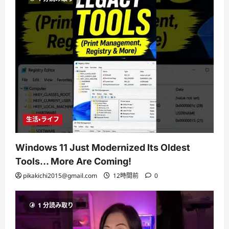
生活・ライフ
Windows 11 Just Modernized Its Oldest
Tools… More Are Coming!
pikakichi2015@gmail.com
12時間前
0
1 分読み取り