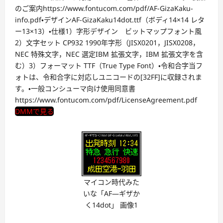
のご案内https://www.fontucom.com/pdf/AF-GizaKaku-
info.pdf・デザインAF-GizaKaku14dot.ttf（ボディ14×14 レタ
ー13×13）・仕様1）字形デザイン ビットマップフォント風
2）文字セット CP932 1990年字形（JISX0201，JISX0208，
NEC 特殊文字，NEC 選定IBM 拡張文字，IBM 拡張文字を含
む）3）フォーマット TTF（True Type Font）・令和合字当フ
ォトは、令和合字に対応しユニコードの[32FF]に収録されま
す。・一般コンシューマ向け使用同意書
https://www.fontucom.com/pdf/LicenseAgreement.pdf
DMMで見る
マイコン時代みた
いな「AF―ギザか
く14dot」 画像1