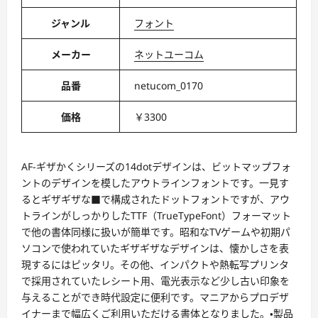
ジャンル
フォント
メーカー
ネットユーコム
品番
netucom_0170
価格
￥3300
AF-ギザかくシリーズの14dotデザインは、ビットマップフォ
ントのデザインを模したアウトラインフォントです。一見す
るとギザギザな■で構成されたドットフォントですが、アウ
トラインがしっかりしたTTF（TrueTypeFont）フォーマット
で他の書体同様に扱いが簡単です。昭和なTVゲームや初期パ
ソコンで使われていたギザギザなデザインは、懐かしさを表
現するにはピッタリ。その他、インパクトや熱転写プリンタ
で採用されていたレシート用、電光表示など少し古い印象を
与えることができ時代設定に便利です。マニアからプロデザ
イナーまで幅広くご利用いただける書体となりました。・製品