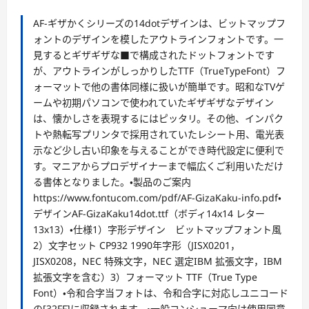
AF-ギザかくシリーズの14dotデザインは、ビットマップフ
ォントのデザインを模したアウトラインフォントです。一
見するとギザギザな■で構成されたドットフォントです
が、アウトラインがしっかりしたTTF（TrueTypeFont）フ
ォーマットで他の書体同様に扱いが簡単です。昭和なTVゲ
ームや初期パソコンで使われていたギザギザなデザイン
は、懐かしさを表現するにはピッタリ。その他、インパク
トや熱転写プリンタで採用されていたレシート用、電光表
示など少し古い印象を与えることができ時代設定に便利で
す。マニアからプロデザイナーまで幅広くご利用いただけ
る書体となりました。・製品のご案内
https://www.fontucom.com/pdf/AF-GizaKaku-info.pdf・
デザインAF-GizaKaku14dot.ttf（ボディ14x14 レター
13x13）・仕様1）字形デザイン ビットマップフォント風
2）文字セット CP932 1990年字形（JISX0201，
JISX0208，NEC 特殊文字，NEC 選定IBM 拡張文字，IBM
拡張文字を含む）3）フォーマット TTF（True Type
Font）・令和合字当フォトは、令和合字に対応しユニコード
の[32FF]に収録されます。・一般コンシューマ向け使用同意