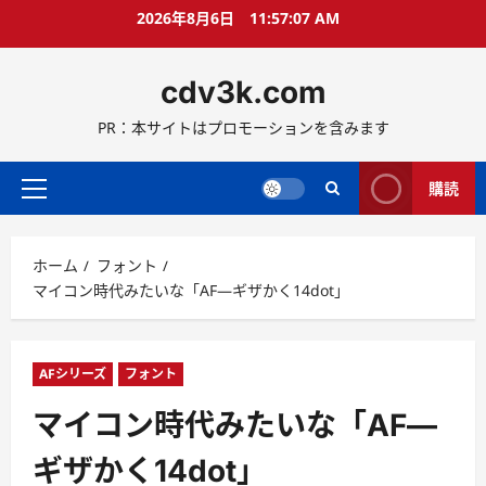
コ
2026年8月6日
11:57:08 AM
ン
テ
cdv3k.com
ン
ツ
PR：本サイトはプロモーションを含みます
へ
ス
キ
購読
メ
ッ
イ
プ
ン
ホーム
フォント
メ
マイコン時代みたいな「AF―ギザかく14dot」
ニ
ュ
ー
AFシリーズ
フォント
マイコン時代みたいな「AF―
ギザかく14dot」