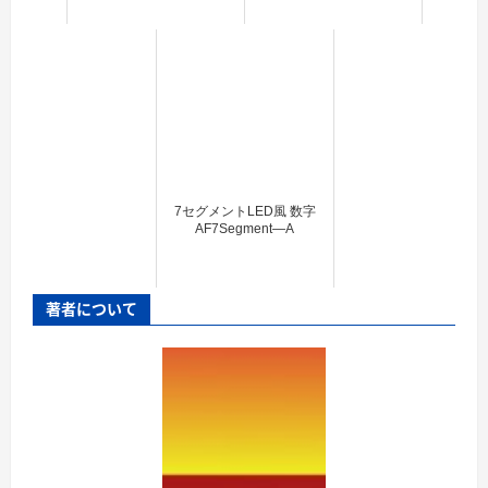
7セグメントLED風 数字
AF7Segment―A
著者について