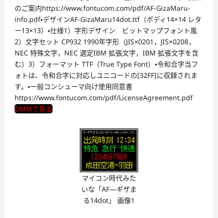
のご案内https://www.fontucom.com/pdf/AF-GizaMaru-
info.pdf・デザインAF-GizaMaru14dot.ttf（ボディ14×14 レタ
ー13×13）・仕様1）字形デザイン ビットマップフォント風
2）文字セット CP932 1990年字形（JIS×0201，JIS×0208，
NEC 特殊文字，NEC 選定IBM 拡張文字，IBM 拡張文字を含
む）3）フォーマット TTF（True Type Font）・令和合字当フ
ォトは、令和合字に対応しユニコードの[32FF]に収録されま
す。・一般コンシューマ向け使用同意書
https://www.fontucom.com/pdf/LicenseAgreement.pdf
DMMで見る
マイコン時代みた
いな「AF―ギザま
る14dot」 画像1