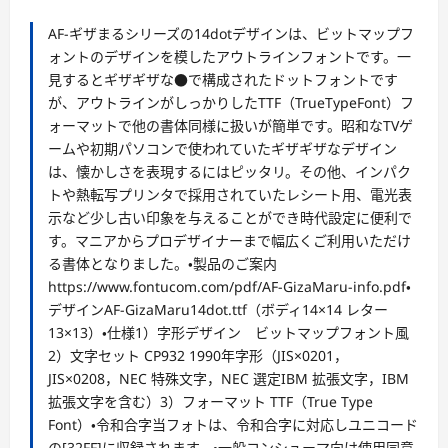
AF-ギザまるシリーズの14dotデザインは、ビットマップフ
ォントのデザインを模したアウトラインフォントです。一
見するとギザギザな●で構成されたドットフォントです
が、アウトラインがしっかりしたTTF（TrueTypeFont）フ
ォーマットで他の書体同様に扱いが簡単です。昭和なTVゲ
ームや初期パソコンで使われていたギザギザなデザイン
は、懐かしさを表現するにはピッタリ。その他、インパク
トや熱転写プリンタで採用されていたレシート用、電光表
示など少し古い印象を与えることができ時代設定に便利で
す。マニアからプロデザイナーまで幅広くご利用いただけ
る書体となりました。・製品のご案内
https://www.fontucom.com/pdf/AF-GizaMaru-info.pdf・
デザインAF-GizaMaru14dot.ttf（ボディ14×14 レター
13×13）・仕様1）字形デザイン ビットマップフォント風
2）文字セット CP932 1990年字形（JIS×0201，
JIS×0208，NEC 特殊文字，NEC 選定IBM 拡張文字，IBM
拡張文字を含む）3）フォーマット TTF（True Type
Font）・令和合字当フォトは、令和合字に対応しユニコード
の[32FF]に収録されます。・一般コンシューマ向け使用同意