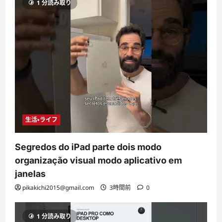
1 分読み取り
生活・ライフ
Segredos do iPad parte dois modo
organização visual modo aplicativo em
janelas
pikakichi2015@gmail.com
3時間前
0
1 分読み取り