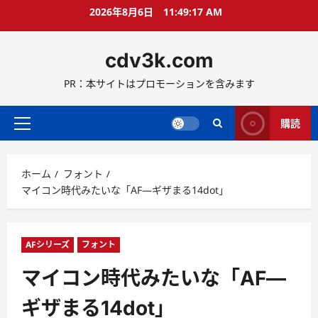
コ
2026年8月6日
11:49:18 AM
ン
テ
cdv3k.com
ン
ツ
PR：本サイトはプロモーションを含みます
へ
ス
キ
購読
メ
ッ
イ
プ
ン
ホーム
フォント
メ
マイコン時代みたいな「AF―ギザまる14dot」
ニ
ュ
ー
AFシリーズ
フォント
マイコン時代みたいな「AF―
ギザまる14dot」