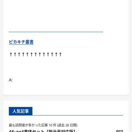
ピカキチ叢書
↑↑↑↑↑↑↑↑↑↑↑↑↑
A:
人気記事
最も訪問者が多かった記事 10 件 (過去 28 日間)
AF-ne4書体セット【新元号対応版】
912