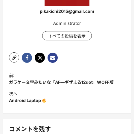
pikakichi2015@gmail.com
Administrator
すべての投稿を表示
投
前:
稿
ガラケー文字みたいな「AF―ギザまる12dot」WOFF版
ナ
次へ:
ビ
Android Laptop
ゲ
ー
シ
コメントを残す