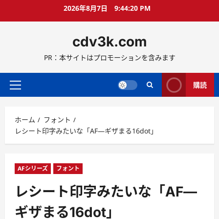
コ
2026年8月7日
9:44:21 PM
ン
テ
cdv3k.com
ン
ツ
PR：本サイトはプロモーションを含みます
へ
ス
キ
購読
メ
ッ
イ
プ
ン
ホーム
フォント
メ
レシート印字みたいな「AF―ギザまる16dot」
ニ
ュ
ー
AFシリーズ
フォント
レシート印字みたいな「AF―
ギザまる16dot」