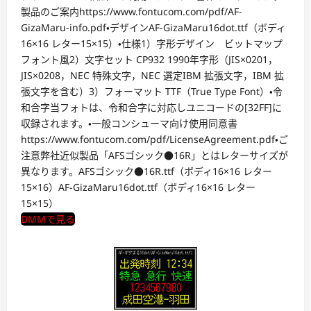
製品のご案内https://www.fontucom.com/pdf/AF-
GizaMaru-info.pdf・デザインAF-GizaMaru16dot.ttf（ボディ
16×16 レター15×15）・仕様1）字形デザイン ビットマップ
フォント風2）文字セット CP932 1990年字形（JIS×0201，
JIS×0208，NEC 特殊文字，NEC 選定IBM 拡張文字，IBM 拡
張文字を含む）3）フォーマット TTF（True Type Font）・令
和合字当フォトは、令和合字に対応しユニコードの[32FF]に
収録されます。・一般コンシューマ向け使用同意書
https://www.fontucom.com/pdf/LicenseAgreement.pdf・ご
注意弊社近似製品「AFSゴシック●16R」とはレターサイズが
異なります。AFSゴシック●16R.ttf（ボディ16×16 レター
15×16）AF-GizaMaru16dot.ttf（ボディ16×16 レター
15×15）
DMMで見る