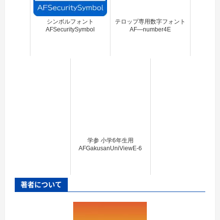
シンボルフォント
テロップ専用数字フォント
AFSecuritySymbol
AF―number4E
学参 小学6年生用
AFGakusanUniViewE-6
著者について