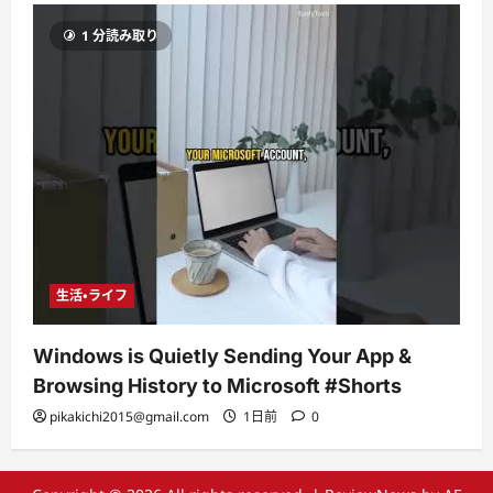
1 分読み取り
生活・ライフ
Windows is Quietly Sending Your App &
Browsing History to Microsoft #Shorts
pikakichi2015@gmail.com
1日前
0