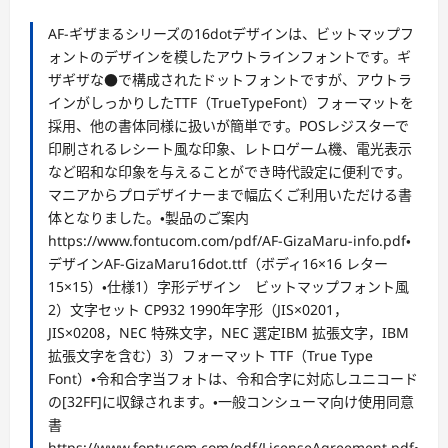
AF-ギザまるシリーズの16dotデザインは、ビットマップフ
ォントのデザインを模したアウトラインフォントです。ギ
ザギザな●で構成されたドットフォントですが、アウトラ
インがしっかりしたTTF（TrueTypeFont）フォーマットを
採用、他の書体同様に扱いが簡単です。POSレジスターで
印刷されるレシート風な印象、レトロゲーム機、電光表示
など昭和な印象を与えることができ時代設定に便利です。
マニアからプロデザイナーまで幅広くご利用いただける書
体となりました。・製品のご案内
https://www.fontucom.com/pdf/AF-GizaMaru-info.pdf・
デザインAF-GizaMaru16dot.ttf（ボディ16×16 レター
15×15）・仕様1）字形デザイン ビットマップフォント風
2）文字セット CP932 1990年字形（JIS×0201，
JIS×0208，NEC 特殊文字，NEC 選定IBM 拡張文字，IBM
拡張文字を含む）3）フォーマット TTF（True Type
Font）・令和合字当フォトは、令和合字に対応しユニコード
の[32FF]に収録されます。・一般コンシューマ向け使用同意
書
https://www.fontucom.com/pdf/LicenseAgreement.pdf・