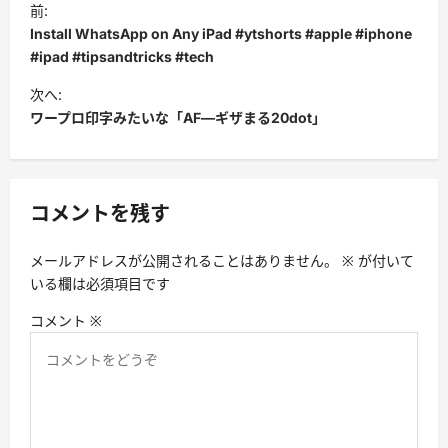
前:
稿
Install WhatsApp on Any iPad #ytshorts #apple #iphone
ナ
#ipad #tipsandtricks #tech
ビ
次へ:
ワープロ印字みたいな「AF―ギザまる20dot」
ゲ
ー
シ
コメントを残す
ョ
ン
メールアドレスが公開されることはありません。
※
が付いて
いる欄は必須項目です
コメント
※