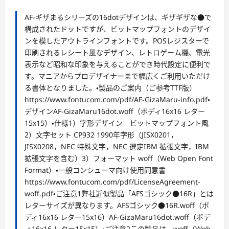
AF-ギザまるシリーズの16dotデザインは、ギザギザな●で
構成されたドットですが、ビットマップフォントのデザイ
ンを模したアウトラインフォントです。POSレジスターで
印刷されるレシート風なデザイン、レトロゲーム機、電光
表示など昭和な印象を与えることができ時代設定に便利で
す。マニアからプロデザイナーまで幅広くご利用いただけ
る書体となりました。・製品のご案内（ご参考TTF版）
https://www.fontucom.com/pdf/AF-GizaMaru-info.pdf・
デザインAF-GizaMaru16dot.woff（ボディ16x16 レター
15x15）・仕様1）字形デザイン ビットマップフォント風
2）文字セット CP932 1990年字形（JISX0201，
JISX0208，NEC 特殊文字，NEC 選定IBM 拡張文字，IBM
拡張文字を含む）3）フォーマット woff（Web Open Font
Format）・一般コンシューマ向け使用同意書
https://www.fontucom.com/pdf/LicenseAgreement-
woff.pdf・ご注意1弊社近似製品「AFSゴシック●16R」とは
レターサイズが異なります。AFSゴシック●16R.woff（ボ
ディ16x16 レター15x16）AF-GizaMaru16dot.woff（ボデ
ィ16x16 レター15x15）・ご注意2この製品は、woff（Web