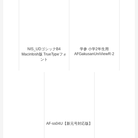
NIS_UDゴシックB4
学参 小学2年生用
AFGakusanUniViewR-2
Macintosh版 TrueTypeフォ
ント
AF-ss04U【新元号対応版】