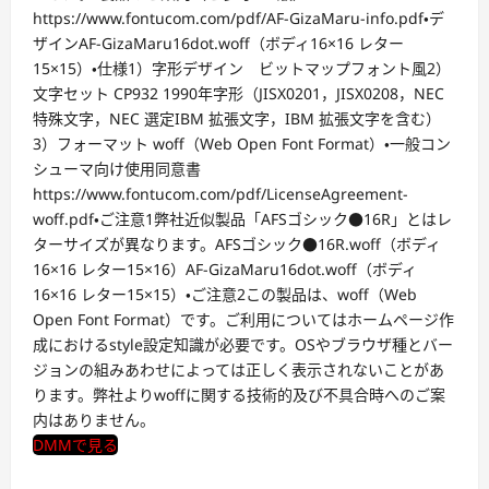
https://www.fontucom.com/pdf/AF-GizaMaru-info.pdf・デ
ザインAF-GizaMaru16dot.woff（ボディ16×16 レター
15×15）・仕様1）字形デザイン ビットマップフォント風2）
文字セット CP932 1990年字形（JISX0201，JISX0208，NEC
特殊文字，NEC 選定IBM 拡張文字，IBM 拡張文字を含む）
3）フォーマット woff（Web Open Font Format）・一般コン
シューマ向け使用同意書
https://www.fontucom.com/pdf/LicenseAgreement-
woff.pdf・ご注意1弊社近似製品「AFSゴシック●16R」とはレ
ターサイズが異なります。AFSゴシック●16R.woff（ボディ
16×16 レター15×16）AF-GizaMaru16dot.woff（ボディ
16×16 レター15×15）・ご注意2この製品は、woff（Web
Open Font Format）です。ご利用についてはホームページ作
成におけるstyle設定知識が必要です。OSやブラウザ種とバー
ジョンの組みあわせによっては正しく表示されないことがあ
ります。弊社よりwoffに関する技術的及び不具合時へのご案
内はありません。
DMMで見る