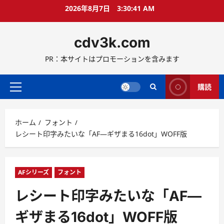
コ
2026年8月7日
3:30:42 AM
ン
テ
cdv3k.com
ン
ツ
PR：本サイトはプロモーションを含みます
へ
ス
キ
購読
メ
ッ
イ
プ
ン
ホーム
フォント
メ
レシート印字みたいな「AF―ギザまる16dot」WOFF版
ニ
ュ
ー
AFシリーズ
フォント
レシート印字みたいな「AF―
ギザまる16dot」WOFF版