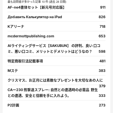
最も訪問者が多かった記事 10 件 (過去 28 日間)
AF-ne4書体セット【新元号対応版】
911
Добавить Калькулятор на iPad
826
Kアリーナ
718
mcdermottpublishing.com
653
AIライティングサービス【SAKUBUN】 の評判、良い 口コ
ミ、悪い口コミ、メリットとデメリットはどうなの？
598
特定商取引法記載事項
481
Mステ
383
クリスマス、お正月には素敵なプレゼントを大切なあの人に
379
CAー230 熊撃退スプレー: 自然との遭遇時の必需品 野生
との遭遇、安全と信頼を手に入れよう。
333
P2計画
273