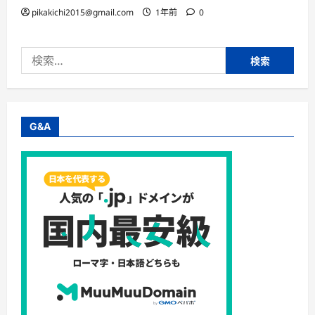
pikakichi2015@gmail.com
1年前
0
検
索:
G&A