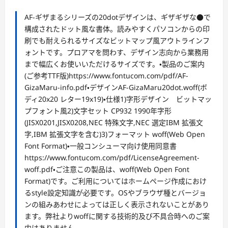
AF-ギザまるシリーズの20dotデザインは、ギザギザな●で
構成されたドット風な書体。読みやすくパソコンからの印
刷でも耐えられるサイズなビットマップ風アウトラインフ
ォントです。プロアマを問わす、デザイン志向から業務用
まで幅広くお使いいただけるサイズです。・製品のご案内
(ご参考TTF版)https://www.fontucom.com/pdf/AF-
GizaMaru-info.pdf・デザインAF-GizaMaru20dot.woff(ボ
ディ20x20 レター19x19)・仕様1)字形デザイン ビットマッ
プフォント風2)文字セット CP932 1990年字形
(JISX0201,JISX0208,NEC 特殊文字,NEC 選定IBM 拡張文
字,IBM 拡張文字を含む)3)フォーマット woff(Web Open
Font Format)・一般コンシューマ向け使用同意書
https://www.fontucom.com/pdf/LicenseAgreement-
woff.pdf・ご注意この製品は、woff(Web Open Font
Format)です。ご利用についてはホームページ作成におけ
るstyle設定知識が必要です。OSやブラウザ種とバージョ
ンの組みあわせによっては正しく表示されないことがあり
ます。弊社よりwoffに関する技術的及び不具合時へのご案
内はありません。