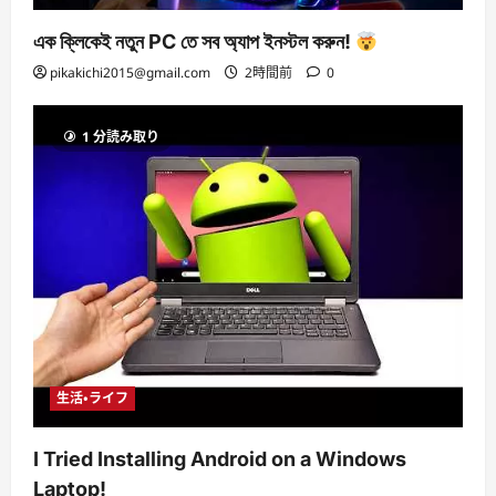
এক ক্লিকেই নতুন PC তে সব অ্যাপ ইনস্টল করুন!
pikakichi2015@gmail.com
2時間前
0
1 分読み取り
生活・ライフ
I Tried Installing Android on a Windows
Laptop!