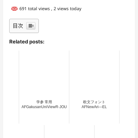
691 total views
, 2 views today
目次
Related posts:
学参 常用
欧文フォント
AFGakusanUniViewR-JOU
AFNewAri―EL