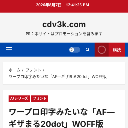
コ
2026年8月7日
12:41:26 PM
ン
テ
cdv3k.com
ン
ツ
PR：本サイトはプロモーションを含みます
へ
ス
キ
購読
メ
ッ
イ
プ
ン
ホーム
フォント
メ
ワープロ印字みたいな「AF―ギザまる20dot」WOFF版
ニ
ュ
ー
AFシリーズ
フォント
ワープロ印字みたいな「AF―
ギザまる20dot」WOFF版