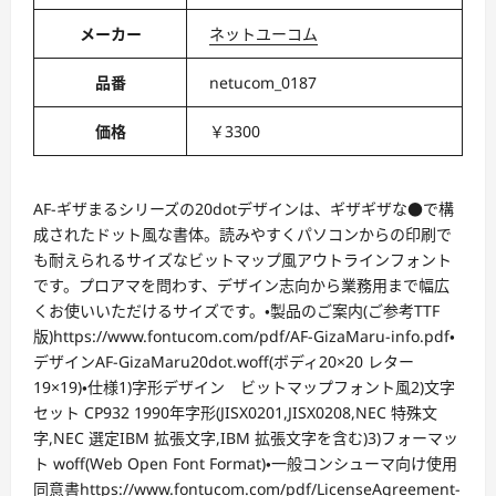
メーカー
ネットユーコム
品番
netucom_0187
価格
￥3300
AF-ギザまるシリーズの20dotデザインは、ギザギザな●で構
成されたドット風な書体。読みやすくパソコンからの印刷で
も耐えられるサイズなビットマップ風アウトラインフォント
です。プロアマを問わす、デザイン志向から業務用まで幅広
くお使いいただけるサイズです。・製品のご案内(ご参考TTF
版)https://www.fontucom.com/pdf/AF-GizaMaru-info.pdf・
デザインAF-GizaMaru20dot.woff(ボディ20×20 レター
19×19)・仕様1)字形デザイン ビットマップフォント風2)文字
セット CP932 1990年字形(JISX0201,JISX0208,NEC 特殊文
字,NEC 選定IBM 拡張文字,IBM 拡張文字を含む)3)フォーマッ
ト woff(Web Open Font Format)・一般コンシューマ向け使用
同意書https://www.fontucom.com/pdf/LicenseAgreement-