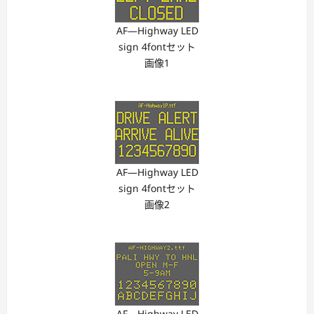
AF―Highway LED
sign 4fontセット
画像1
AF―Highway LED
sign 4fontセット
画像2
AF―Highway LED