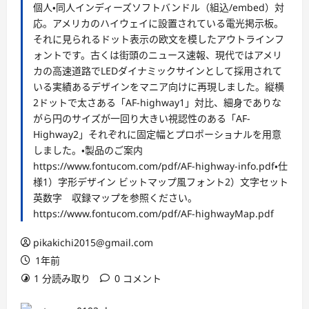
個人・同人インディーズソフトバンドル（組込/embed）対
応。アメリカのハイウェイに設置されている電光掲示板。
それに見られるドット表示の欧文を模したアウトラインフ
ォントです。古くは街頭のニュース速報、現代ではアメリ
カの高速道路でLEDダイナミックサインとして採用されて
いる実績あるデザインをマニア向けに再現しました。縦横
2ドットで太さある「AF-highway1」対比、細身でありな
がら円のサイズが一回り大きい視認性のある「AF-
Highway2」それぞれに固定幅とプロポーショナルを用意
しました。・製品のご案内
https://www.fontucom.com/pdf/AF-highway-info.pdf・仕
様1）字形デザイン ビットマップ風フォント2）文字セット
英数字 収録マップを参照ください。
https://www.fontucom.com/pdf/AF-highwayMap.pdf
pikakichi2015@gmail.com
1年前
1 分読み取り
0 コメント