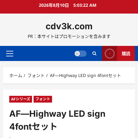
コ
2026年8月10日
5:03:23 AM
ン
テ
cdv3k.com
ン
ツ
PR：本サイトはプロモーションを含みます
へ
ス
キ
購読
メ
ッ
イ
プ
ン
ホーム
フォント
AF―Highway LED sign 4fontセット
メ
ニ
ュ
ー
AFシリーズ
フォント
AF―Highway LED sign
4fontセット