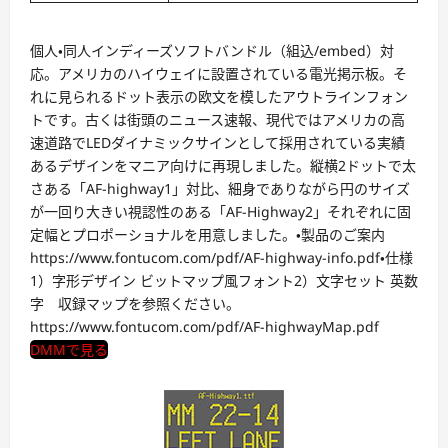
個人・同人インディーズソフトバンドル（組込/embed）対
応。アメリカのハイウェイに設置されている電光掲示板。そ
れに見られるドット表示の欧文を模したアウトラインフォン
トです。古くは街頭のニュース速報、現代ではアメリカの高
速道路でLEDダイナミックサインとして採用されている実績
あるデザインをマニア向けに再現しました。縦横2ドットで太
さある「AF-highway1」対比、細身でありながら円のサイズ
が一回り大きい視認性のある「AF-Highway2」それぞれに固
定幅とプロポーショナルを用意しました。・製品のご案内
https://www.fontucom.com/pdf/AF-highway-info.pdf・仕様
1）字形デザイン ビットマップ風フォント2）文字セット 英数
字 収録マップを参照ください。
https://www.fontucom.com/pdf/AF-highwayMap.pdf
DMMで見る