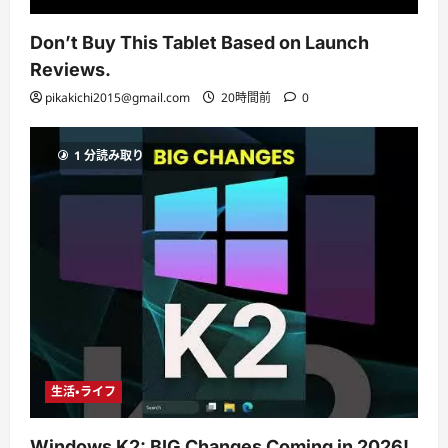
Don’t Buy This Tablet Based on Launch
Reviews.
pikakichi2015@gmail.com
20時間前
0
1 分読み取り
生活・ライフ
Windows K2: BIG Changes Coming in 2026!