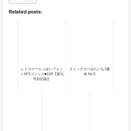
Related posts:
レトロゲームっぽいフォン
ストックカーみたいな3書
トAFSゴシック■10R【新元
体 No.5
号対応版】