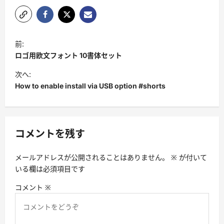
投
前:
稿
ロゴ用欧文フォント 10書体セット
ナ
次へ:
ビ
How to enable install via USB option #shorts
ゲ
ー
シ
コメントを残す
ョ
メールアドレスが公開されることはありません。
※
が付いて
ン
いる欄は必須項目です
コメント
※