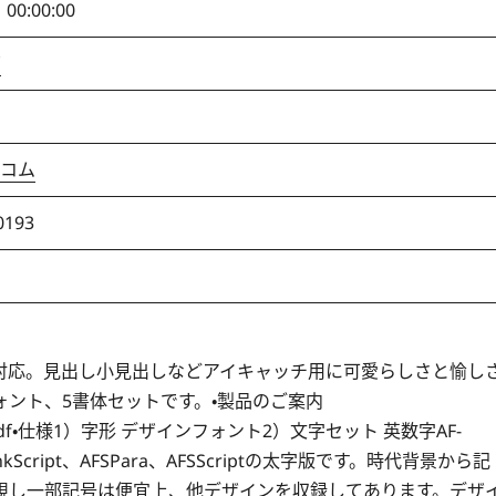
 00:00:00
ズ
コム
0193
d）対応。見出し小見出しなどアイキャッチ用に可愛らしさと愉し
ント、5書体セットです。・製品のご案内
on-info.pdf・仕様1）字形 デザインフォント2）文字セット 英数字AF-
fはAFSBankScript、AFSPara、AFSScriptの太字版です。時代背景から記
視し一部記号は便宜上、他デザインを収録してあります。デザ