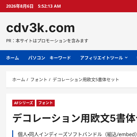
コ
2026年8月6日
5:52:13 AM
ン
テ
cdv3k.com
ン
ツ
へ
PR：本サイトはプロモーションを含みます
ス
キ
ホーム
パソコン キーワード
アフィリエイトツール
ッ
プ
ホーム
フォント
デコレーション用欧文5書体セット
AFシリーズ
フォント
デコレーション用欧文5書体
個人・同人インディーズソフトバンドル（組込/emb