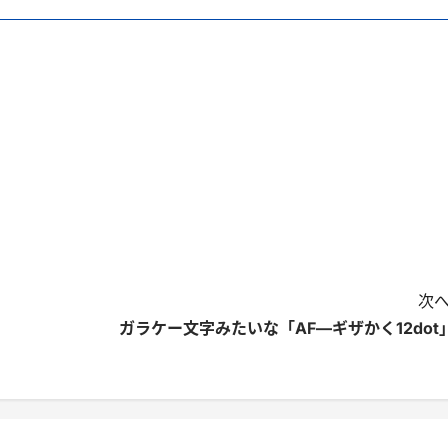
次へ
ガラケー文字みたいな「AF―ギザかく12dot