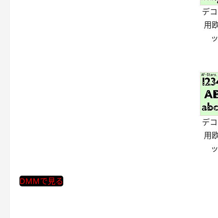
デコ
用
ッ
デコ
用
ッ
DMMで見る