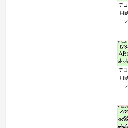
デコ
用
ッ
デコ
用
ッ