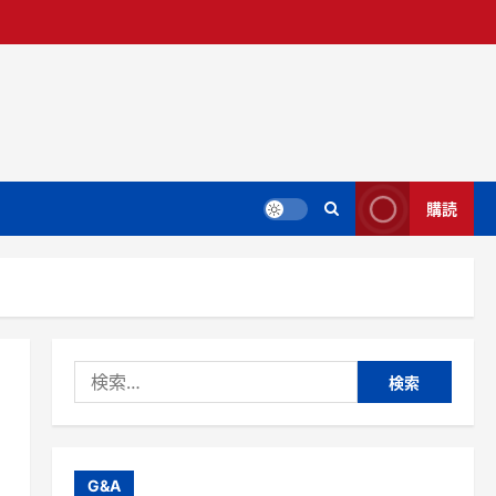
購読
検
索:
G&A