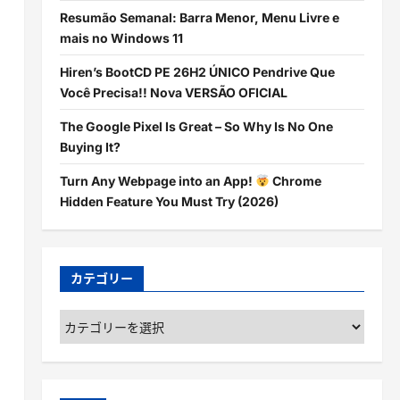
Resumão Semanal: Barra Menor, Menu Livre e
mais no Windows 11
Hiren’s BootCD PE 26H2 ÚNICO Pendrive Que
Você Precisa!! Nova VERSÃO OFICIAL
The Google Pixel Is Great – So Why Is No One
Buying It?
Turn Any Webpage into an App!
Chrome
Hidden Feature You Must Try (2026)
カテゴリー
カ
テ
ゴ
リ