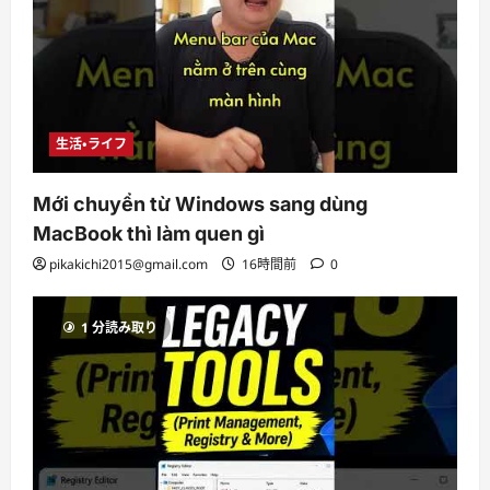
生活・ライフ
Mới chuyển từ Windows sang dùng
MacBook thì làm quen gì
pikakichi2015@gmail.com
16時間前
0
1 分読み取り