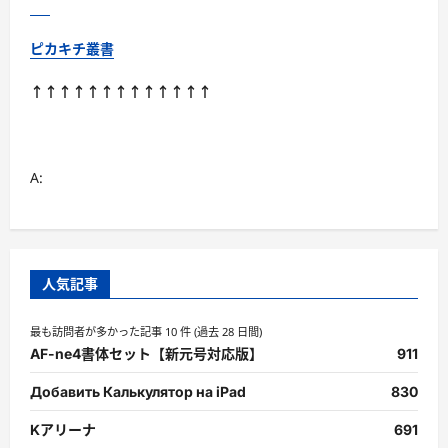
ピカキチ叢書
↑↑↑↑↑↑↑↑↑↑↑↑↑
A:
人気記事
最も訪問者が多かった記事 10 件 (過去 28 日間)
AF-ne4書体セット【新元号対応版】
911
Добавить Калькулятор на iPad
830
Kアリーナ
691