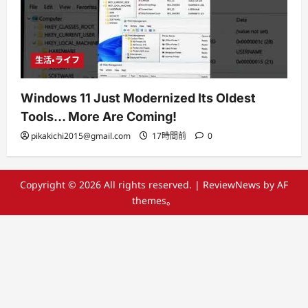
生活・ライフ
Windows 11 Just Modernized Its Oldest
Tools… More Are Coming!
pikakichi2015@gmail.com
17時間前
0
Copyright © 2026 All rights reserved.
|
ReviewNews
by AF
themes。