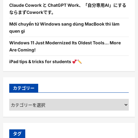
Claude Cowork と ChatGPT Work、「自分専用AI」にする
ならまずCoworkです。
Mới chuyển từ Windows sang dùng MacBook thì làm
quen gì
Windows 11 Just Modernized Its Oldest Tools… More
Are Coming!
iPad tips & tricks for students
カテゴリー
カ
テ
ゴ
リ
ー
タグ