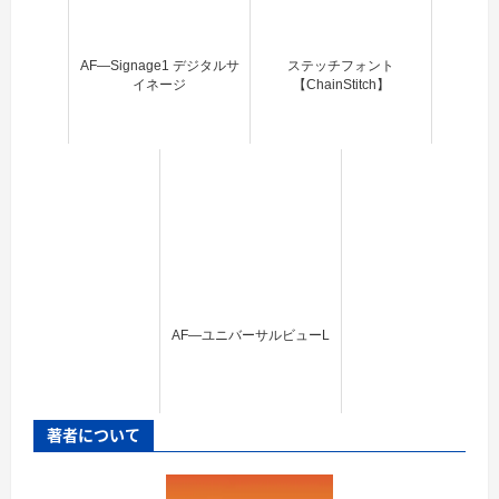
AF―Signage1 デジタルサ
ステッチフォント
イネージ
【ChainStitch】
AF―ユニバーサルビューL
著者について