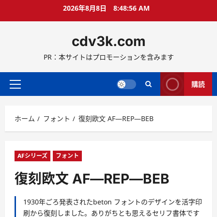
コ
2026年8月8日
8:48:56 AM
ン
テ
cdv3k.com
ン
ツ
PR：本サイトはプロモーションを含みます
へ
ス
キ
購読
メ
ッ
イ
プ
ン
ホーム
フォント
復刻欧文 AF―REP―BEB
メ
ニ
ュ
ー
AFシリーズ
フォント
復刻欧文 AF―REP―BEB
1930年ごろ発表されたbeton フォントのデザインを活字印
刷から復刻しました。ありがちとも思えるセリフ書体です