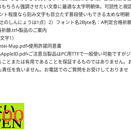
はもちろん強調させたい文章に最適な太字明朝体。可読性と視
ポイント程度なら刻み文字も目立たず普段使いもできる太めな明朝
ば、辻のしんにょうは1点）2）フォント名2Byte名：A判定合格祈
定合格祈願.ttf・製品のご案内
・収録文字1）
Ahantei-Map.pdf・使用許諾同意書
ement-IGAppleID.pdf・ご注意当製品はPC用TTFで一般使い可能ですがジ
ることまたは有用であることを保証するものではありません。
も責任を負いません。お電話でのご質問をお受けしておりませ