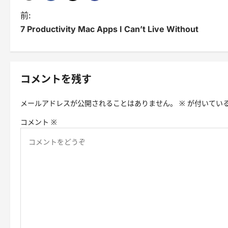
投
前:
7 Productivity Mac Apps I Can’t Live Without
稿
ナ
ビ
コメントを残す
ゲ
メールアドレスが公開されることはありません。
※
が付いてい
ー
コメント
※
シ
ョ
ン