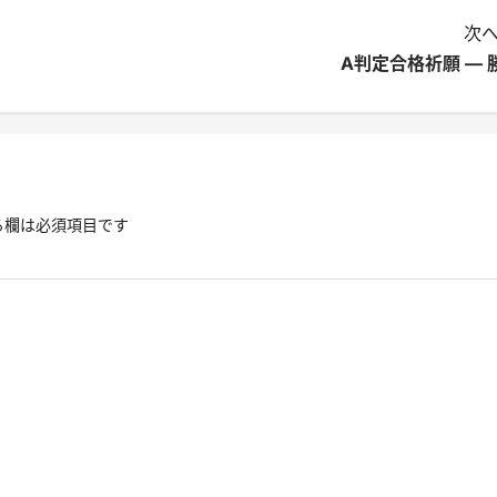
次へ
A判定合格祈願 ― 
る欄は必須項目です