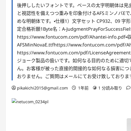
後押ししたいフォントです。ベースの太字明朝体は見
と視認性を備えつつ重みを印象付けるAFSミンノバE
めな明朝体です。・仕様1）文字セット CP932、09 
定合格祈願1Byte名：A-JudgmentPrayForSuccess
https://www.fontucom.com/pdf/Ahantei-info.p
AFSMinNovaE.ttfhttps://www.fontucom.com/pd
https://www.fontucom.com/pdf/LicenseAg
ジョーク製品の扱いです。如何なる目的のために適切
ん。お客様が被った直接的間接的な如何なる損害につ
おりません。ご質問はメールにてお受け致しておりま
pikakichi2015@gmail.com
1年前
1 分読み取り