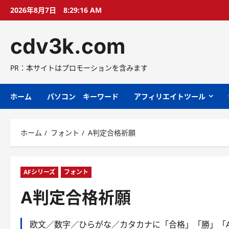
コ
2026年8月7日
8:29:17 AM
ン
テ
cdv3k.com
ン
ツ
へ
PR：本サイトはプロモーションを含みます
ス
キ
ホーム
パソコン キーワード
アフィリエイトツール
ッ
プ
ホーム
フォント
A判定合格祈願
AFシリーズ
フォント
A判定合格祈願
欧文／数字／ひらがな／カタカナに「合格」「勝」「