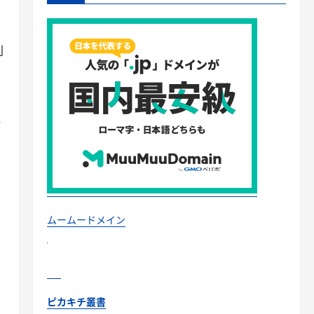
判
が
ムームードメイン
ピカキチ叢書