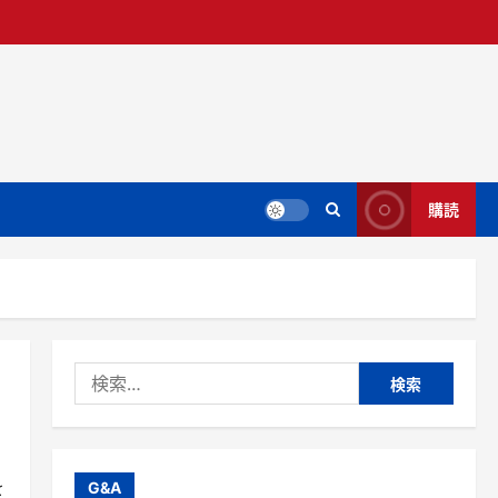
購読
検
索:
を
G&A