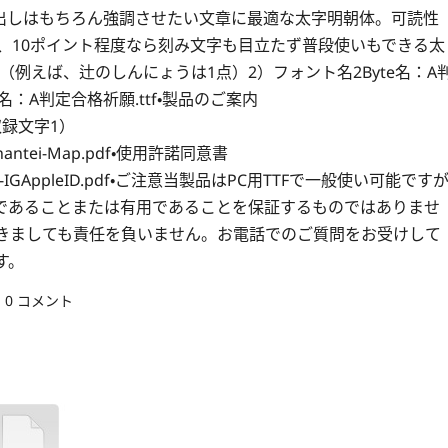
出しはもちろん強調させたい文章に最適な太字明朝体。可読性
で、10ポイント程度なら刻み文字も目立たず普段使いもできる太
字形（例えば、辻のしんにょうは1点）2）フォント名2Byte名：A
Fiel名：A判定合格祈願.ttf・製品のご案内
df・収録文字1）
f/Ahantei-Map.pdf・使用許諾同意書
reement-IGAppleID.pdf・ご注意当製品はPC用TTFで一般使い可能です
であることまたは有用であることを保証するものではありませ
きましても責任を負いません。お電話でのご質問をお受けして
す。
0 コメント