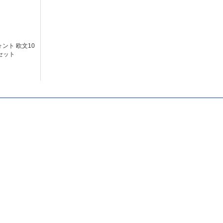
ント 欧文10
セット