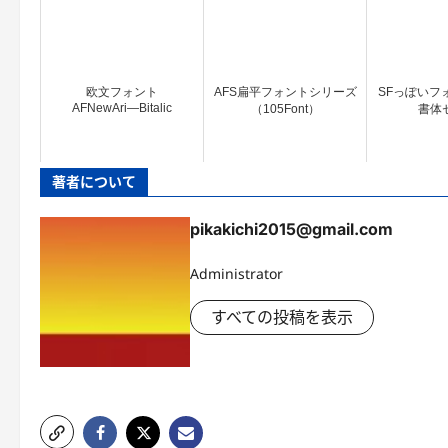
欧文フォント
AFS扁平フォントシリーズ
SFっぽいフォ
AFNewAri―Bitalic
（105Font）
書体
著者について
pikakichi2015@gmail.com
Administrator
すべての投稿を表示