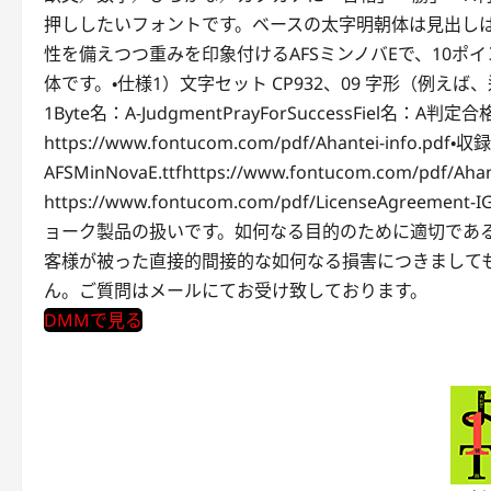
押ししたいフォントです。ベースの太字明朝体は見出し
性を備えつつ重みを印象付けるAFSミンノバEで、10
体です。・仕様1）文字セット CP932、09 字形（例え
1Byte名：A-JudgmentPrayForSuccessFiel名：A判
https://www.fontucom.com/pdf/Ahantei-info.pdf
AFSMinNovaE.ttfhttps://www.fontucom.com/pdf/
https://www.fontucom.com/pdf/LicenseAgre
ョーク製品の扱いです。如何なる目的のために適切であ
客様が被った直接的間接的な如何なる損害につきまして
ん。ご質問はメールにてお受け致しております。
DMMで見る