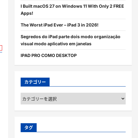
I Built macOS 27 on Windows 11 With Only 2 FREE
Apps!
The Worst iPad Ever – iPad 3 in 2026!
Segredos do iPad parte dois modo organização
visual modo aplicativo em janelas
IPAD PRO COMO DESKTOP
カテゴリー
カ
テ
ゴ
リ
ー
タグ