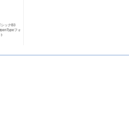
ゴシックB3
OpenTypeフォ
ト