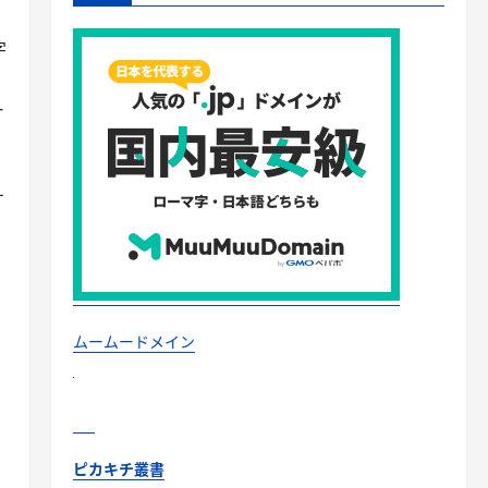
字
-
）
ォ
ムームードメイン
ピカキチ叢書