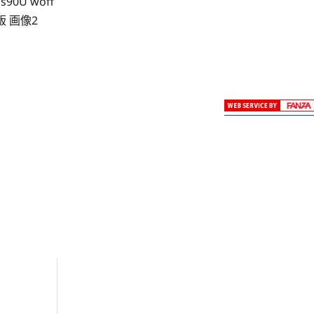
ss90U woff
版 画像2