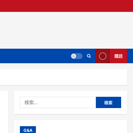
購読
検
索:
G&A