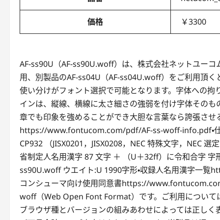
価格
￥3300
AF-ss90U（AF-ss90U.woff）は、株式会社ネットユ
用、別製品のAF-ss04U（AF-ss04U.woff）を
使い分けがフォント選択で可能となります。字体への拘
インは、縦線、横線に太さ細さの強弱を付け字体そのも
章でも印象を強めることができ大胆な言葉なら誇張させる力強さが
https://www.fontucom.com/pdf/AF-ss-woff-info.
CP932 （JISX0201，JISX0208，NEC 特殊文字，
省制定人名用漢字 87 文字 ＋ （U＋32ff）に令和合字 字形は 
ss90U.woff ウエイト:U 1990字形・収録人名用漢字一覧https:/
コンシューマ向け使用同意書https://www.fontucom.com/
woff（Web Open Font Format）です。ご利用に
ブラウザ種とバージョンの組みあわせによっては正しく表