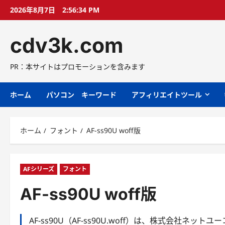
コ
2026年8月7日
2:56:35 PM
ン
テ
cdv3k.com
ン
ツ
へ
PR：本サイトはプロモーションを含みます
ス
キ
ホーム
パソコン キーワード
アフィリエイトツール
ッ
プ
ホーム
フォント
AF-ss90U woff版
AFシリーズ
フォント
AF-ss90U woff版
AF-ss90U（AF-ss90U.woff）は、株式会社ネッ