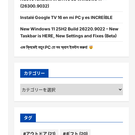
(26300.9032)
Instalé Google TV 16 en mi PC y es INCREÍBLE
New Windows 11 25H2 Build 26220.9022 – New
Taskbar is HERE, New Settings and Fixes (Beta)
এক ক্লিকেই নতুন PC তে সব অ্যাপ ইনস্টল করুন!
カテゴリー
カ
テ
ゴ
リ
ー
タグ
#アウトドア
(21)
#ギフト
(20)