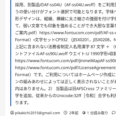
採用、別製品のAF-ss04U（AF-ss04U.woff
うの使い分けがフォント選択で可能となります。字体
形デザインは、縦線、横線に太さ細さの強弱を付け字
て、弱い文章でも印象を強めることができ大胆な言葉なら誇
ご案内.pdf）https://www.fontucom.com/pdf/AF-ss-w
Format）・文字セットCP932 （JISX0201，JISX0
上記に含まれない法務省制定人名用漢字 87 文字 ＋ （U＋32
ントファイルAF-ss90U.woff ウエイト:U 1990字形
https://www.fontucom.com/pdf/JinmeiMap
https://www.fontucom.com/pdf/LicenseAgre
Format）です。ご利用についてはホームページ作成に
ンの組みあわせによっては正しく表示されないことがあ
内はありません。2） 当製品は旧AFSCross ファミ
字を追加、従来からのUnicode:32ff［令和］合
ります。
pikakichi2015@gmail.com
2年前
1 分読み取り