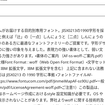
ーコムがお届けする目的別専用フォント。JISX0213の1990字形を採
ご利用頂くと例えば「辻」の［一点］しんにょうと［二点］しんにょうの
りのある方に最適なフォントファミリーのご提案です。字形デ
のに強い印象を与えました。表現力の強い書体として、弱い文
あります。・書体のご案内 （AF-ss-woff-ご案内.pdf）
pdf・仕様Font Format : woff（Web Open Font Format）・文字セッ
NEC 選定 IBM 拡張文字，IBM 拡張文字を含む） 上記に含まれない法務
JISX0213 の 1990 字形に準拠 ・フォントファイルAF-
/www.fontucom.com/pdf/JinmeiMapAF-ss90U.pdf・一般
pdf/LicenseAgreement-woff.pdf・ご注意1）この製品は、
ついてはホームページ作成におけるstyle 設定知識が必要です。OS や
示されないことがあります。弊社よりwoff に関する技術的及