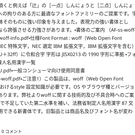
）をご利用頂くと例えば「辻」の［一点］しんにょうと［二点］しんにょ
への拘りのある方に最適なフォントファミリーのご提案です。
体そのものに強い印象を与えました。表現力の強い書体とし
張させる力強さがあります。・書体のご案内 （AF-ss-woff
off-info.pdf・仕様Font Format : woff（Web Open Font
208，NEC 特殊文字，NEC 選定 IBM 拡張文字，IBM 拡張文字を含む
ff）に令和合字 字形は JISX0213 の 1990 字形に準拠 ・フ
・収録人名用漢字一覧
AF-ss90U.pdf・一般コンシューマ向け使用同意書
ement-woff.pdf・ご注意1）この製品は、woff（Web Open Font
おけるstyle 設定知識が必要です。OS やブラウザ種とバージョ
ります。弊社よりwoff に関する技術的及び不具合時へのご案
リーで不足していた第二水準を補い、法務省制定人名用漢字 87 文
字も利用できる新書体です。旧製品とは商品名及びフォント名が変わ
0 コメント