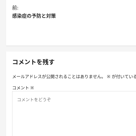
投
前:
感染症の予防と対策
稿
ナ
ビ
ゲ
コメントを残す
ー
シ
メールアドレスが公開されることはありません。
※
が付いてい
ョ
コメント
※
ン