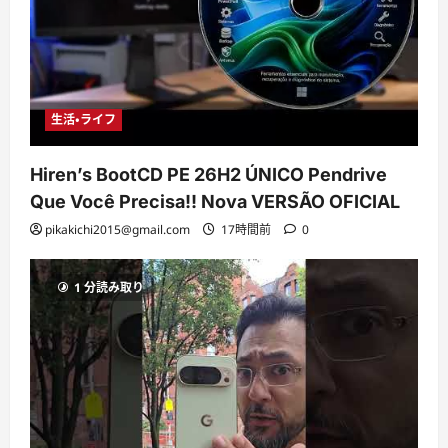
生活・ライフ
Hiren’s BootCD PE 26H2 ÚNICO Pendrive
Que Você Precisa!! Nova VERSÃO OFICIAL
pikakichi2015@gmail.com
17時間前
0
1 分読み取り