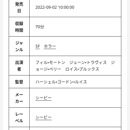
発売
2022-09-02 10:00:00
日
収録
70分
時間
ジャ
SF
ホラー
ンル
出演
フィル・モートン ジューン・トラヴィス ジ
者
ョージ・ペリー ロイス・ブルックス
監督
ハーシェル・ゴードン・ルイス
メー
シービー
カー
レー
シービー
ベル