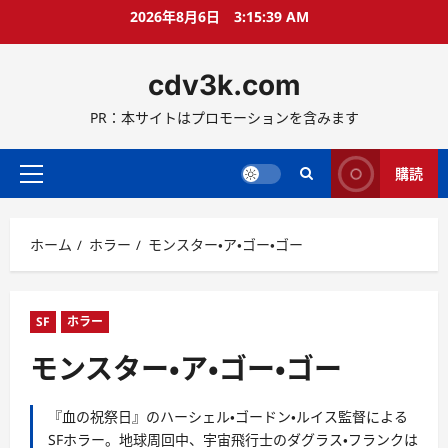
コ
2026年8月6日
3:15:40 AM
ン
テ
cdv3k.com
ン
ツ
PR：本サイトはプロモーションを含みます
へ
ス
キ
購読
メ
ッ
イ
プ
ン
ホーム
ホラー
モンスター・ア・ゴー・ゴー
メ
ニ
ュ
ー
SF
ホラー
モンスター・ア・ゴー・ゴー
『血の祝祭日』のハーシェル・ゴードン・ルイス監督による
SFホラー。地球周回中、宇宙飛行士のダグラス・フランクは