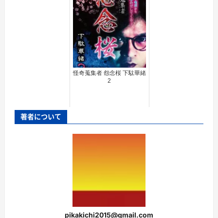
怪奇蒐集者 怨念桜 下駄華緒
2
著者について
pikakichi2015@gmail.com