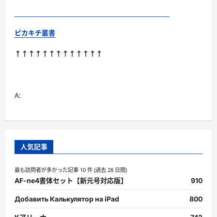
ピカキチ叢書
↑↑↑↑↑↑↑↑↑↑↑↑↑
A:
人気記事
最も訪問者が多かった記事 10 件 (過去 28 日間)
AF-ne4書体セット【新元号対応版】
910
Добавить Калькулятор на iPad
800