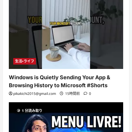
生活・ライフ
Windows is Quietly Sending Your App &
Browsing History to Microsoft #Shorts
pikakichi2015@gmail.com
15時間前
0
1 分読み取り