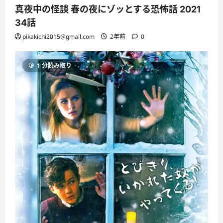
真夜中の怪談 春の夜にゾッとする恐怖話 2021
34話
pikakichi2015@gmail.com
2年前
0
1 分読み取り