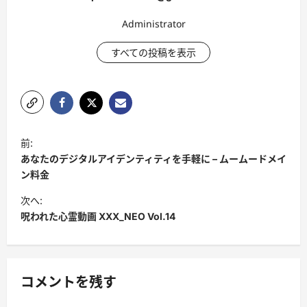
Administrator
すべての投稿を表示
投
前:
稿
あなたのデジタルアイデンティティを手軽に – ムームードメイ
ナ
ン料金
ビ
次へ:
呪われた心霊動画 XXX_NEO Vol.14
ゲ
ー
シ
コメントを残す
ョ
ン