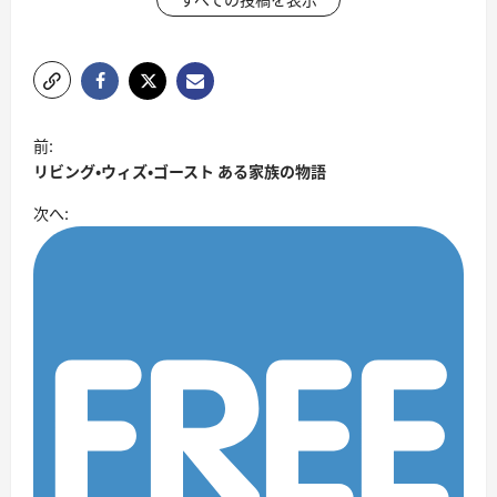
投
前:
稿
リビング・ウィズ・ゴースト ある家族の物語
ナ
次へ:
ビ
ゲ
ー
シ
ョ
ン