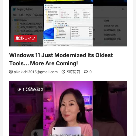
生活・ライフ
Windows 11 Just Modernized Its Oldest
Tools… More Are Coming!
pikakichi2015@gmail.com
5時間前
0
1 分読み取り