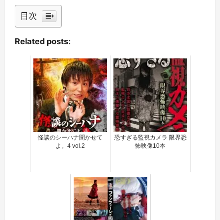
目次
Related posts:
怪談のシーハナ聞かせて
恐すぎる監視カメラ 限界恐
よ。4 vol.2
怖映像10本