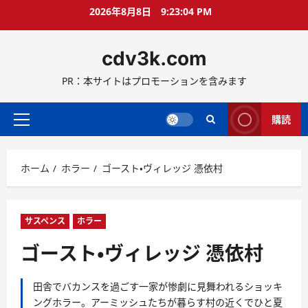
コ
2026年8月8日
9:23:05 PM
ン
テ
cdv3k.com
ン
ツ
PR：本サイトはプロモーションを含みます
へ
ス
キ
購読
メ
ッ
イ
プ
ン
ホーム
ホラー
ゴースト・ヴィレッジ 憑依村
メ
ニ
ュ
ー
サスペンス
ホラー
ゴースト・ヴィレッジ 憑依村
田舎でバカンスを過ごす一家が惨劇に見舞われるショッキ
ングホラー。アーミッシュたちが暮らす村の近くでひと夏