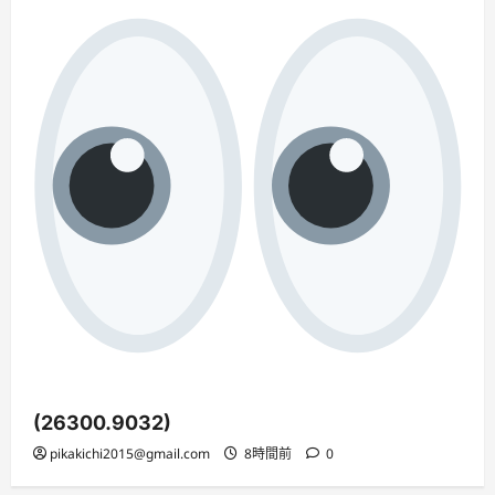
(26300.9032)
pikakichi2015@gmail.com
8時間前
0