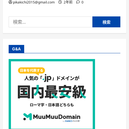
pikakichi2015@gmail.com
2年前
0
検
索:
G&A