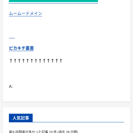
ムームードメイン
ピカキチ叢書
↑↑↑↑↑↑↑↑↑↑↑↑↑
A:
人気記事
最も訪問者が多かった記事 10 件 (過去 28 日間)