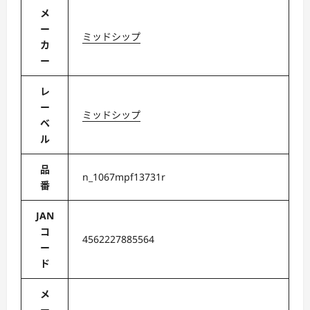
メ
ー
ミッドシップ
カ
ー
レ
ー
ミッドシップ
ベ
ル
品
n_1067mpf13731r
番
JAN
コ
4562227885564
ー
ド
メ
ー