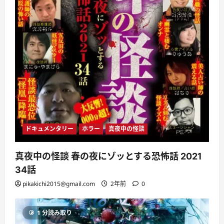
ドキュメンタリー
ホラー
真夜中の怪談
真夜中の怪談 春の夜にゾッとする恐怖話 2021
34話
pikakichi2015@gmail.com
2年前
0
1 分読み取り