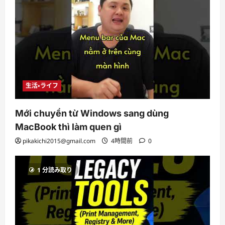
生活・ライフ
Mới chuyển từ Windows sang dùng
MacBook thì làm quen gì
pikakichi2015@gmail.com
4時間前
0
1 分読み取り