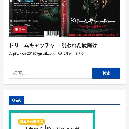
ホラー
ドリームキャッチャー 呪われた魔除け
pikakichi2015@gmail.com
2年前
0
検
索:
G&A