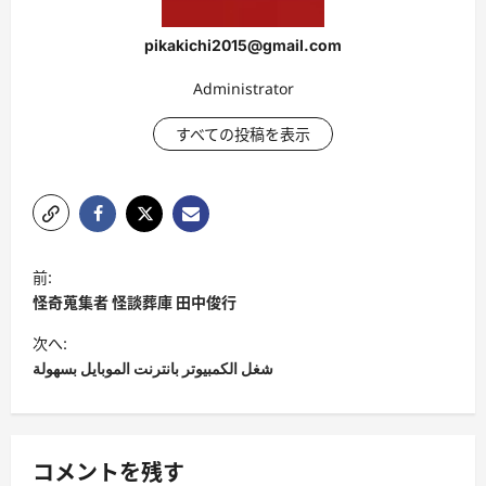
pikakichi2015@gmail.com
Administrator
すべての投稿を表示
投
前:
稿
怪奇蒐集者 怪談葬庫 田中俊行
ナ
次へ:
ビ
شغل الكمبيوتر بانترنت الموبايل بسهولة
ゲ
ー
シ
コメントを残す