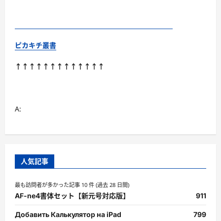
ピカキチ叢書
↑↑↑↑↑↑↑↑↑↑↑↑↑
A:
人気記事
最も訪問者が多かった記事 10 件 (過去 28 日間)
AF-ne4書体セット【新元号対応版】
911
Добавить Калькулятор на iPad
799