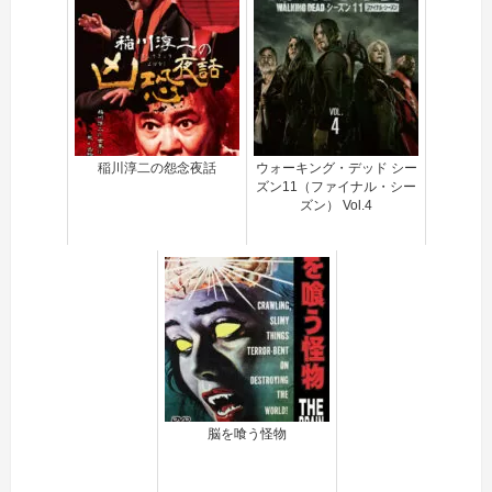
稲川淳二の怨念夜話
ウォーキング・デッド シー
ズン11（ファイナル・シー
ズン） Vol.4
脳を喰う怪物