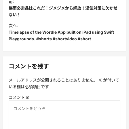
前:
稿
梅雨必需品はこれだ！ジメジメから解放！湿気対策に欠かせ
ナ
ない！
ビ
次へ:
Timelapse of the Wordle App built on iPad using Swift
ゲ
Playgrounds. #shorts #shortvideo #short
ー
シ
ョ
コメントを残す
ン
メールアドレスが公開されることはありません。
※
が付いて
いる欄は必須項目です
コメント
※