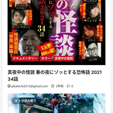
ドキュメンタリー
ホラー
真夜中の怪談
真夜中の怪談 春の夜にゾッとする恐怖話 2021
34話
pikakichi2015@gmail.com
2年前
0
1 分読み取り