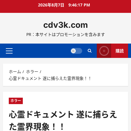
コ
2026年8月7日
9:46:19 PM
ン
テ
cdv3k.com
ン
ツ
PR：本サイトはプロモーションを含みます
へ
ス
キ
購読
メ
ッ
イ
プ
ン
ホーム
ホラー
メ
心霊ドキュメント 遂に捕らえた霊界現象！！
ニ
ュ
ー
ホラー
心霊ドキュメント 遂に捕らえ
た霊界現象！！