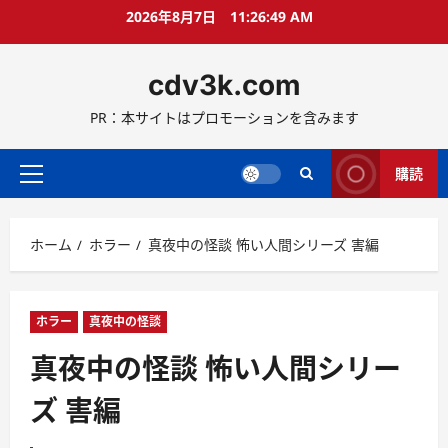
コ
2026年8月7日
11:26:50 AM
ン
テ
cdv3k.com
ン
ツ
PR：本サイトはプロモーションを含みます
へ
ス
キ
購読
メ
ッ
イ
プ
ン
ホーム
ホラー
真夜中の怪談 怖い人間シリーズ 害編
メ
ニ
ュ
ー
ホラー
真夜中の怪談
真夜中の怪談 怖い人間シリー
ズ 害編