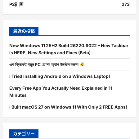
P2計画
273
最近の投稿
New Windows 11 25H2 Build 26220.9022 – New Taskbar
is HERE, New Settings and Fixes (Beta)
এক ক্লিকেই নতুন PC তে সব অ্যাপ ইনস্টল করুন!
I Tried Installing Android on a Windows Laptop!
Every Free App You Actually Need Explained in 11
Minutes
I Built macOS 27 on Windows 11 With Only 2 FREE Apps!
カテゴリー