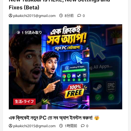
Fixes (Beta)
pikakichi2015@gmail.com
8分前
0
1 分読み取り
生活・ライフ
এক ক্লিকেই নতুন PC তে সব অ্যাপ ইনস্টল করুন!
pikakichi2015@gmail.com
1時間前
0