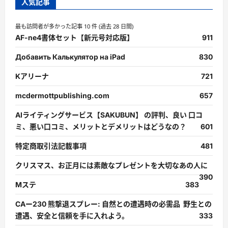
人気記事
最も訪問者が多かった記事 10 件 (過去 28 日間)
AF-ne4書体セット【新元号対応版】
911
Добавить Калькулятор на iPad
830
Kアリーナ
721
mcdermottpublishing.com
657
AIライティングサービス【SAKUBUN】 の評判、良い 口コ
ミ、悪い口コミ、メリットとデメリットはどうなの？
601
特定商取引法記載事項
481
クリスマス、お正月には素敵なプレゼントを大切なあの人に
390
Mステ
383
CAー230 熊撃退スプレー: 自然との遭遇時の必需品 野生との
遭遇、安全と信頼を手に入れよう。
333