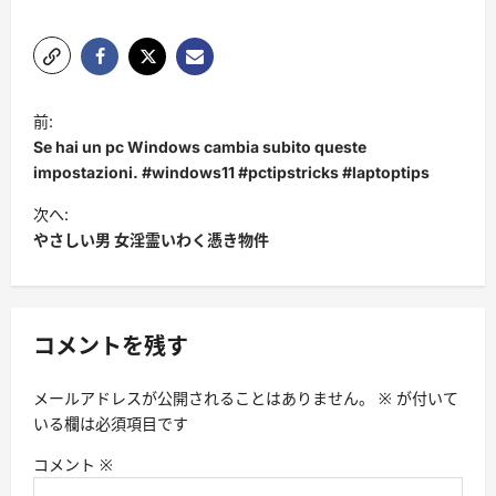
投
前:
稿
Se hai un pc Windows cambia subito queste
ナ
impostazioni. #windows11 #pctipstricks #laptoptips
ビ
次へ:
やさしい男 女淫霊いわく憑き物件
ゲ
ー
シ
コメントを残す
ョ
ン
メールアドレスが公開されることはありません。
※
が付いて
いる欄は必須項目です
コメント
※