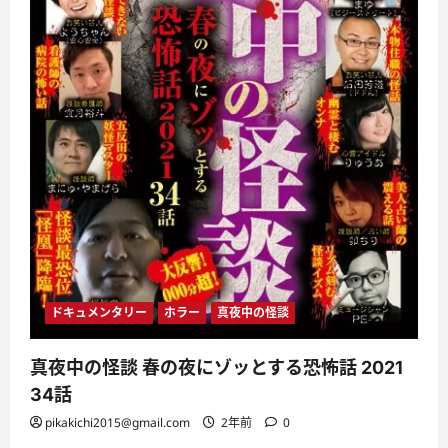
ドキュメンタリー
ホラー
真夜中の怪談
真夜中の怪談 春の夜にゾッとする恐怖話 2021
34話
pikakichi2015@gmail.com
2年前
0