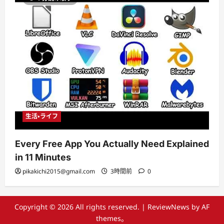
生活・ライフ
Every Free App You Actually Need Explained
in 11 Minutes
pikakichi2015@gmail.com
3時間前
0
Copyright © 2026 All rights reserved.
|
ReviewNews
by AF
themes。