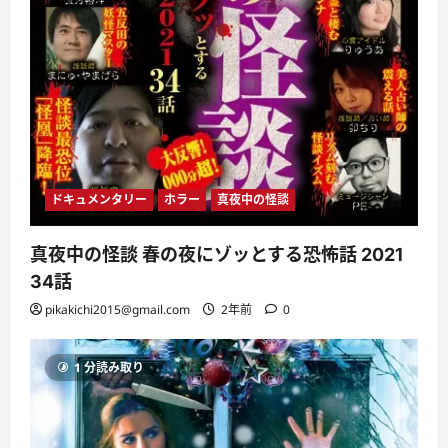
ドキュメンタリー
ホラー
真夜中の怪談
真夜中の怪談 春の夜にゾッとする恐怖話 2021
34話
pikakichi2015@gmail.com
2年前
0
1 分読み取り