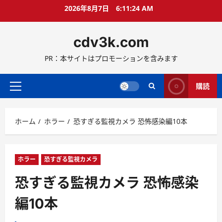
コ
2026年8月7日
6:11:25 AM
ン
テ
cdv3k.com
ン
ツ
PR：本サイトはプロモーションを含みます
へ
ス
キ
購読
メ
ッ
イ
プ
ン
ホーム
ホラー
恐すぎる監視カメラ 恐怖感染編10本
メ
ニ
ュ
ー
ホラー
恐すぎる監視カメラ
恐すぎる監視カメラ 恐怖感染
編10本