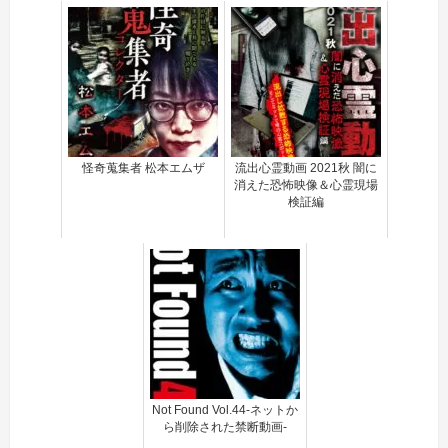
怪奇蒐集者 松本エムザ
流出心霊動画 2021秋 闇に
消えた恐怖映像＆心霊現場
検証編
Not Found Vol.44-ネットか
ら削除された禁断動画-