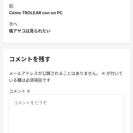
投
前:
稿
Cómo TROLEAR con un PC
ナ
次へ:
ビ
橘アヤコは見られたい
ゲ
ー
シ
コメントを残す
ョ
メールアドレスが公開されることはありません。
※
が付いて
ン
いる欄は必須項目です
コメント
※