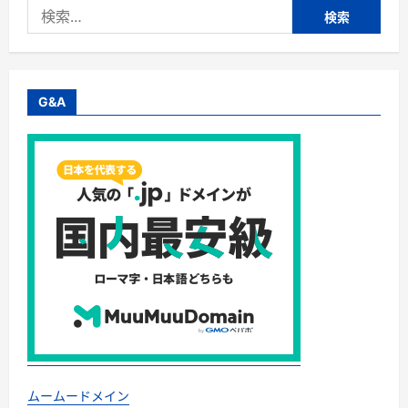
検
索:
G&A
ムームードメイン