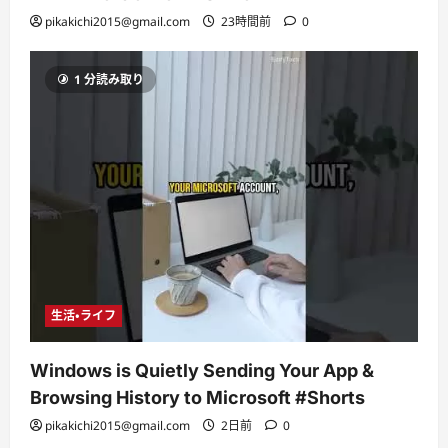
pikakichi2015@gmail.com
23時間前
0
1 分読み取り
生活・ライフ
Windows is Quietly Sending Your App &
Browsing History to Microsoft #Shorts
pikakichi2015@gmail.com
2日前
0