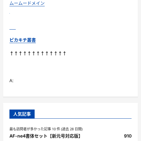
ムームードメイン
ピカキチ叢書
↑↑↑↑↑↑↑↑↑↑↑↑↑
A:
人気記事
最も訪問者が多かった記事 10 件 (過去 28 日間)
AF-ne4書体セット【新元号対応版】
910