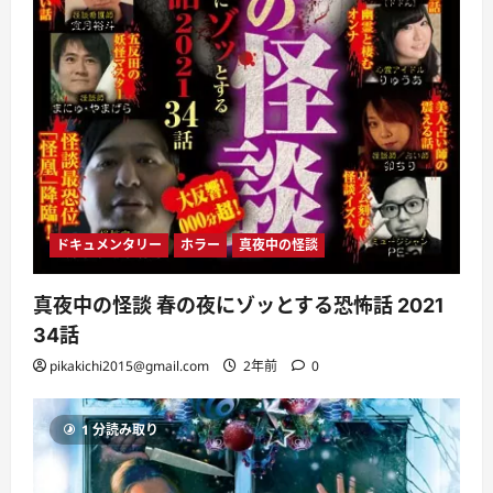
ドキュメンタリー
ホラー
真夜中の怪談
真夜中の怪談 春の夜にゾッとする恐怖話 2021
34話
pikakichi2015@gmail.com
2年前
0
1 分読み取り