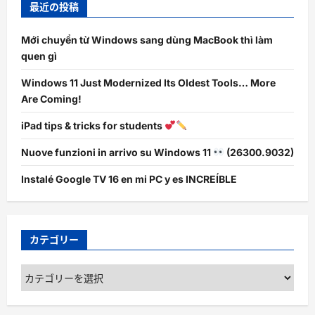
最近の投稿
Mới chuyển từ Windows sang dùng MacBook thì làm
quen gì
Windows 11 Just Modernized Its Oldest Tools… More
Are Coming!
iPad tips & tricks for students
Nuove funzioni in arrivo su Windows 11
(26300.9032)
Instalé Google TV 16 en mi PC y es INCREÍBLE
カテゴリー
カ
テ
ゴ