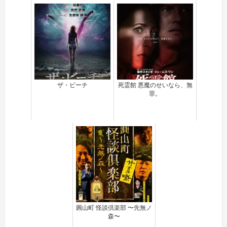
ザ・ビーチ
死霊館 悪魔のせいなら、無
罪。
圓山町 怪談倶楽部 〜先無ノ
森〜