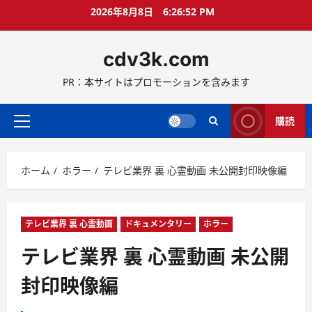
コ
2026年8月8日
6:26:54 PM
ン
テ
cdv3k.com
ン
ツ
PR：本サイトはプロモーションを含みます
へ
ス
キ
購読
メ
ッ
イ
プ
ン
ホーム
ホラー
テレビ業界 裏 心霊動画 未公開封印映像編
メ
ニ
ュ
ー
テレビ業界 裏 心霊動画
ドキュメンタリー
ホラー
テレビ業界 裏 心霊動画 未公開
封印映像編