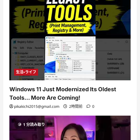
生活・ライフ
Windows 11 Just Modernized Its Oldest
Tools… More Are Coming!
pikakichi2015@gmail.com
2時間前
0
1 分読み取り