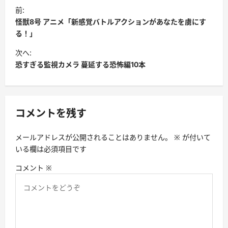
投
前:
稿
怪獣8号 アニメ「新感覚バトルアクションがあなたを虜にす
ナ
る！」
ビ
次へ:
恐すぎる監視カメラ 蔓延する恐怖編10本
ゲ
ー
シ
コメントを残す
ョ
ン
メールアドレスが公開されることはありません。
※
が付いて
いる欄は必須項目です
コメント
※