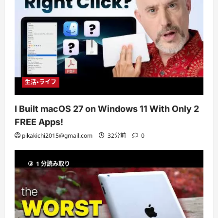
生活・ライフ
I Built macOS 27 on Windows 11 With Only 2
FREE Apps!
pikakichi2015@gmail.com
32分前
0
1 分読み取り