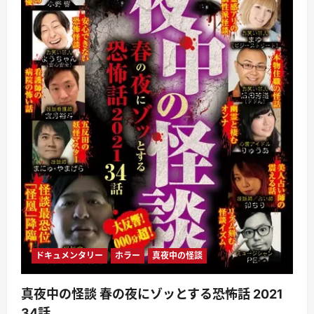
ドキュメンタリー
ホラー
真夜中の怪談
真夜中の怪談 春の夜にゾッとする恐怖話 2021
34話