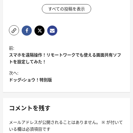
すべての投稿を表示
投
前:
稿
スマホを遠隔操作！リモートワークでも使える画面共有ソフ
ナ
トを設定してみた！
ビ
次へ:
ドッグ・ショウ！特別版
ゲ
ー
シ
コメントを残す
ョ
ン
メールアドレスが公開されることはありません。
※
が付いて
いる欄は必須項目です