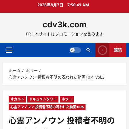
コ
2026年8月7日
7:50:50 AM
ン
テ
cdv3k.com
ン
ツ
PR：本サイトはプロモーションを含みます
へ
ス
キ
購読
メ
ッ
イ
プ
ン
ホーム
ホラー
メ
心霊アンノウン 投稿者不明の呪われた動画10本 Vol.3
ニ
ュ
ー
オカルト
ドキュメンタリー
ホラー
心霊アンノウン 投稿者不明の呪われた動画10本
心霊アンノウン 投稿者不明の