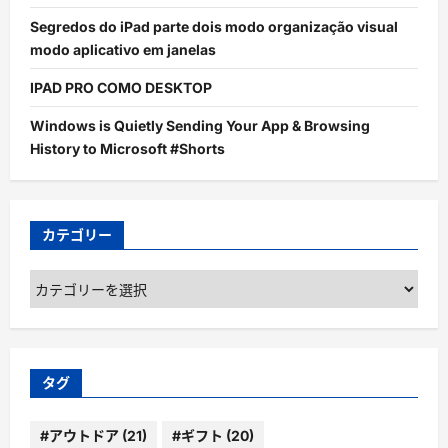
Segredos do iPad parte dois modo organização visual
modo aplicativo em janelas
IPAD PRO COMO DESKTOP
Windows is Quietly Sending Your App & Browsing
History to Microsoft #Shorts
カテゴリー
カ
テ
ゴ
リ
ー
タグ
#アウトドア
(21)
#ギフト
(20)