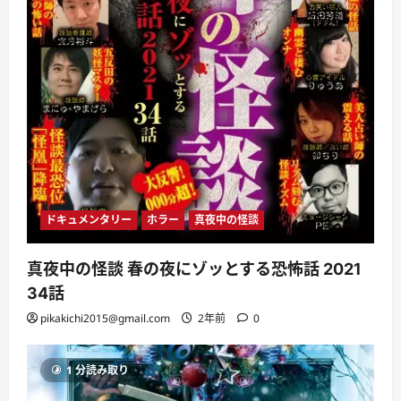
ドキュメンタリー
ホラー
真夜中の怪談
真夜中の怪談 春の夜にゾッとする恐怖話 2021
34話
pikakichi2015@gmail.com
2年前
0
1 分読み取り