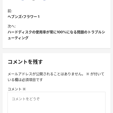
投
前:
稿
ヘブンズ・フラワー 1
ナ
次へ:
ビ
ハードディスクの使用率が常に100%になる問題のトラブルシ
ューティング
ゲ
ー
シ
コメントを残す
ョ
ン
メールアドレスが公開されることはありません。
※
が付いて
いる欄は必須項目です
コメント
※