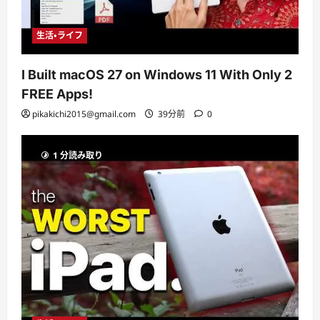
生活・ライフ
I Built macOS 27 on Windows 11 With Only 2
FREE Apps!
pikakichi2015@gmail.com
39分前
0
1 分読み取り