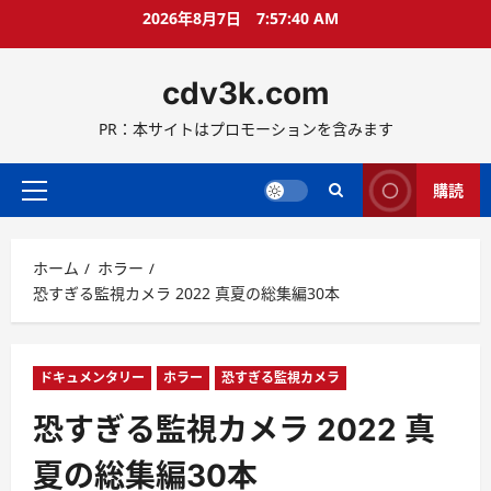
コ
2026年8月7日
7:57:41 AM
ン
テ
cdv3k.com
ン
ツ
PR：本サイトはプロモーションを含みます
へ
ス
キ
購読
メ
ッ
イ
プ
ン
ホーム
ホラー
メ
恐すぎる監視カメラ 2022 真夏の総集編30本
ニ
ュ
ー
ドキュメンタリー
ホラー
恐すぎる監視カメラ
恐すぎる監視カメラ 2022 真
夏の総集編30本