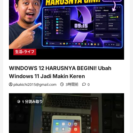
生活・ライフ
WINDOWS 12 HARUSNYA BEGINI! Ubah
Windows 11 Jadi Makin Keren
pikakichi2015@gmail.com
3時間前
0
1 分読み取り