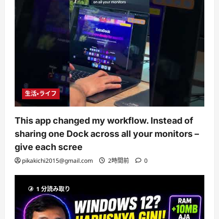
生活・ライフ
This app changed my workflow. Instead of
sharing one Dock across all your monitors –
give each scree
pikakichi2015@gmail.com
2時間前
0
1 分読み取り