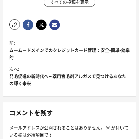
すべての投稿を表示
投
前:
稿
ムームードメインでのクレジットカード管理：安全・簡単・効率
ナ
的
ビ
次へ:
発毛促進の新時代へ – 薬用育毛剤アルガスで見つけるあなた
ゲ
の輝く未来
ー
シ
ョ
コメントを残す
ン
メールアドレスが公開されることはありません。
※
が付いて
いる欄は必須項目です