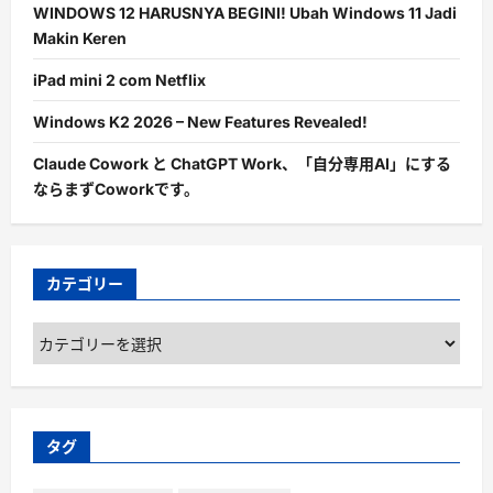
WINDOWS 12 HARUSNYA BEGINI! Ubah Windows 11 Jadi
Makin Keren
iPad mini 2 com Netflix
Windows K2 2026 – New Features Revealed!
Claude Cowork と ChatGPT Work、「自分専用AI」にする
ならまずCoworkです。
カテゴリー
カ
テ
ゴ
リ
ー
タグ