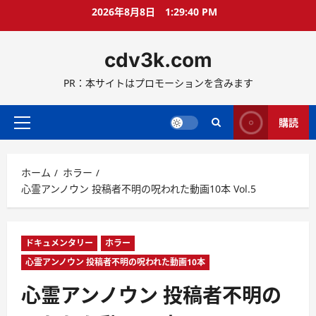
コ
2026年8月8日
1:29:42 PM
ン
テ
cdv3k.com
ン
ツ
PR：本サイトはプロモーションを含みます
へ
ス
キ
購読
メ
ッ
イ
プ
ン
ホーム
ホラー
メ
心霊アンノウン 投稿者不明の呪われた動画10本 Vol.5
ニ
ュ
ー
ドキュメンタリー
ホラー
心霊アンノウン 投稿者不明の呪われた動画10本
心霊アンノウン 投稿者不明の