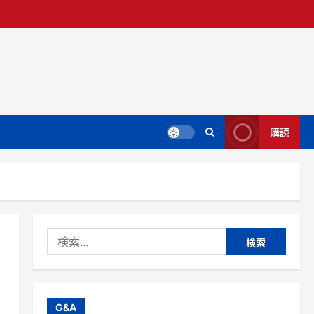
購読
検
索:
G&A