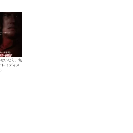
のせいなら、無
ーレイディス
）