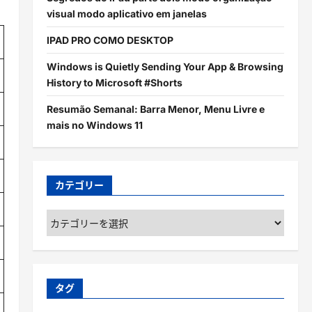
visual modo aplicativo em janelas
IPAD PRO COMO DESKTOP
Windows is Quietly Sending Your App & Browsing
History to Microsoft #Shorts
Resumão Semanal: Barra Menor, Menu Livre e
mais no Windows 11
カテゴリー
カ
テ
ゴ
リ
ー
タグ