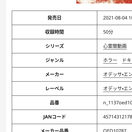
発売日
2021-08-04 1
収録時間
50分
シリーズ
心霊闇動画
ジャンル
ホラー
ドキ
メーカー
オデッサ・エ
レーベル
オデッサ・エ
品番
n_1137oed1
JANコード
4571431217
メーカー品番
OED10787