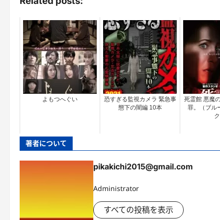
Related posts:
よもつへぐい
恐すぎる監視カメラ 緊急事
死霊館 悪魔
態下の闇編 10本
罪。（ブル
ク
著者について
pikakichi2015@gmail.com
Administrator
すべての投稿を表示