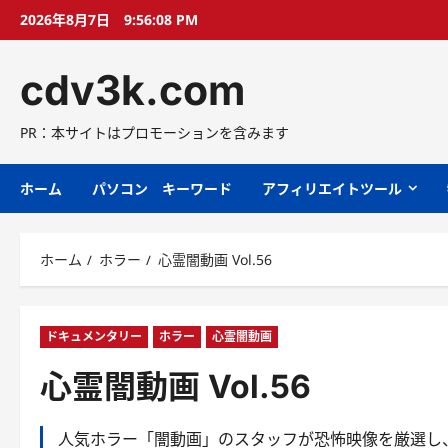
コ
2026年8月7日
9:56:09 PM
ン
テ
cdv3k.com
ン
ツ
へ
PR：本サイトはプロモーションを含みます
ス
キ
ホーム
パソコン キーワード
アフィリエイトツール
ッ
プ
ホーム
ホラー
心霊闇動画 Vol.56
ドキュメンタリー
ホラー
心霊闇動画
心霊闇動画 Vol.56
人気ホラー「闇動画」のスタッフが恐怖映像を厳選し