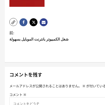
投
前:
شغل الكمبيوتر بانترنت الموبايل بسهولة
稿
ナ
ビ
ゲ
コメントを残す
ー
シ
メールアドレスが公開されることはありません。
※
が付いてい
ョ
コメント
※
ン