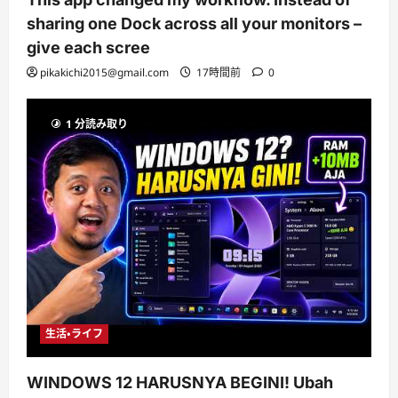
sharing one Dock across all your monitors –
give each scree
pikakichi2015@gmail.com
17時間前
0
1 分読み取り
生活・ライフ
WINDOWS 12 HARUSNYA BEGINI! Ubah