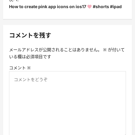
ビ
How to create pink app icons on ios17
#shorts #ipad
ゲ
ー
シ
コメントを残す
ョ
メールアドレスが公開されることはありません。
※
が付いて
ン
いる欄は必須項目です
コメント
※