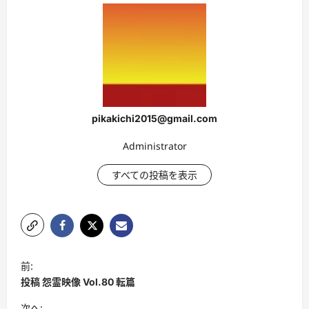
pikakichi2015@gmail.com
Administrator
すべての投稿を表示
投
前:
稿
投稿 怨霊映像 Vol.80 転篇
ナ
次へ: