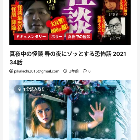
ドキュメンタリー
ホラー
真夜中の怪談
真夜中の怪談 春の夜にゾッとする恐怖話 2021
34話
pikakichi2015@gmail.com
2年前
0
1 分読み取り