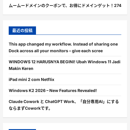
ムームードメインのクーポンで、お得にドメインゲット！
274
最近の投稿
This app changed my workflow. Instead of sharing one
Dock across all your monitors – give each scree
WINDOWS 12 HARUSNYA BEGINI! Ubah Windows 11 Jadi
Makin Keren
iPad mini 2 com Netflix
Windows K2 2026 – New Features Revealed!
Claude Cowork と ChatGPT Work、「自分専用AI」にする
ならまずCoworkです。