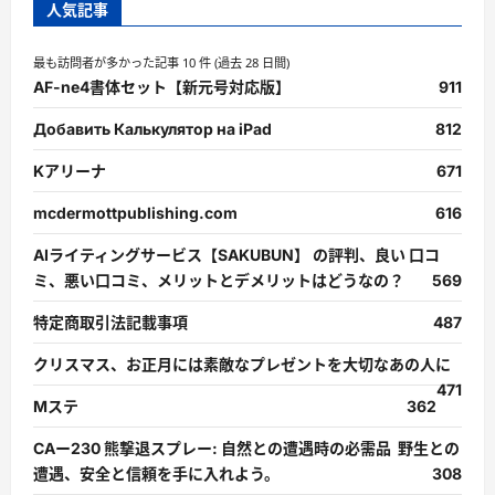
人気記事
最も訪問者が多かった記事 10 件 (過去 28 日間)
AF-ne4書体セット【新元号対応版】
911
Добавить Калькулятор на iPad
812
Kアリーナ
671
mcdermottpublishing.com
616
AIライティングサービス【SAKUBUN】 の評判、良い 口コ
ミ、悪い口コミ、メリットとデメリットはどうなの？
569
特定商取引法記載事項
487
クリスマス、お正月には素敵なプレゼントを大切なあの人に
471
Mステ
362
CAー230 熊撃退スプレー: 自然との遭遇時の必需品 野生との
遭遇、安全と信頼を手に入れよう。
308