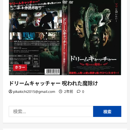
1 分読み取り
ホラー
ドリームキャッチャー 呪われた魔除け
pikakichi2015@gmail.com
2年前
0
検
索: