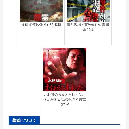
投稿 怨霊映像 Vol.82 起篇
事件現場・事故物件心霊 魔
編 10本
北野誠のおまえら行くな。
何かが来る!謎の冥界＆異世
界SP
著者について