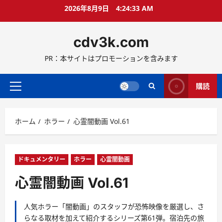
コ
2026年8月9日
4:24:35 AM
ン
テ
cdv3k.com
ン
ツ
PR：本サイトはプロモーションを含みます
へ
ス
キ
購読
メ
ッ
イ
プ
ン
ホーム
ホラー
心霊闇動画 Vol.61
メ
ニ
ュ
ー
ドキュメンタリー
ホラー
心霊闇動画
心霊闇動画 Vol.61
人気ホラー「闇動画」のスタッフが恐怖映像を厳選し、さ
らなる取材を加えて紹介するシリーズ第61弾。宿泊先の旅