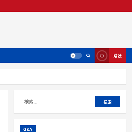
購読
検
索:
G&A