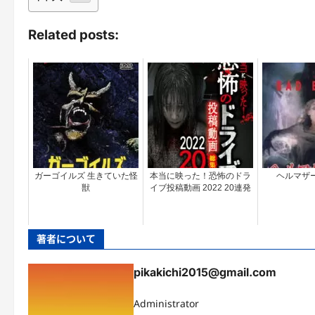
Related posts:
ガーゴイルズ 生きていた怪
本当に映った！恐怖のドラ
ヘルマザー
獣
イブ投稿動画 2022 20連発
著者について
pikakichi2015@gmail.com
Administrator