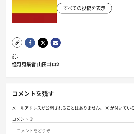
すべての投稿を表示
投
前:
怪奇蒐集者 山田ゴロ2
稿
ナ
ビ
コメントを残す
ゲ
メールアドレスが公開されることはありません。
※
が付いてい
ー
コメント
※
シ
ョ