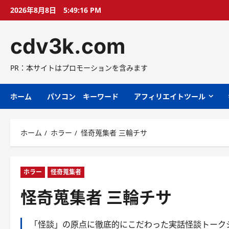
コ
2026年8月8日
5:49:17 PM
ン
テ
cdv3k.com
ン
ツ
へ
PR：本サイトはプロモーションを含みます
ス
キ
ホーム
パソコン キーワード
アフィリエイトツール
ッ
プ
ホーム
ホラー
怪奇蒐集者 三輪チサ
ホラー
怪奇蒐集者
怪奇蒐集者 三輪チサ
「怪談」の原点に徹底的にこだわった実話怪談トーク