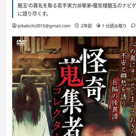
龍玉’の異名を取る若手実力派噺家・蜃気楼龍玉のナビ
に語り尽くす。
pikakichi2015@gmail.com
2年前
1 分読み取り