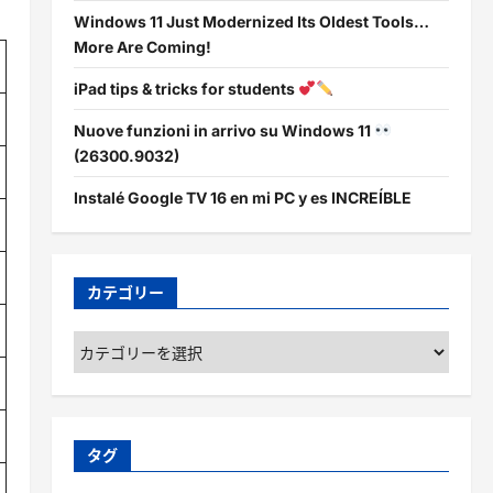
Windows 11 Just Modernized Its Oldest Tools…
More Are Coming!
iPad tips & tricks for students
Nuove funzioni in arrivo su Windows 11
(26300.9032)
Instalé Google TV 16 en mi PC y es INCREÍBLE
カテゴリー
カ
テ
ゴ
リ
ー
タグ