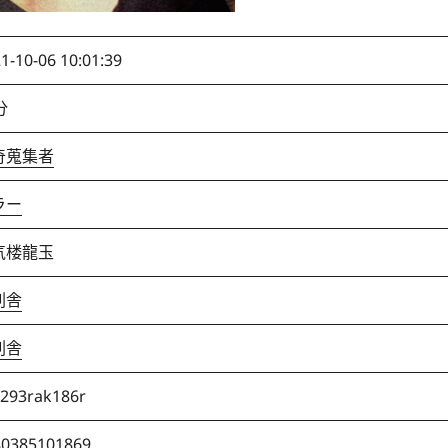
1-10-06 10:01:39
分
奇蒐集者
ラー
気楼龍玉
創舎
創舎
293rak186r
80385101869