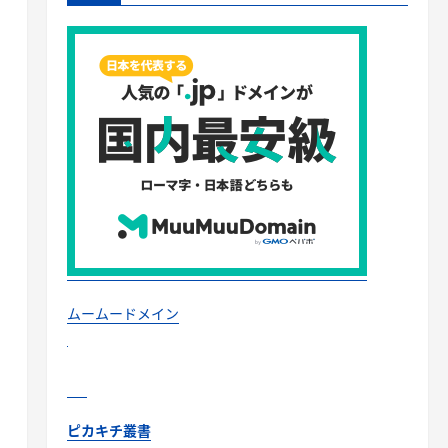
り
ムームードメイン
ピカキチ叢書