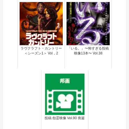
ラヴクラフト・カントリー
「いる。」〜怖すぎる投稿
＜シーズン1＞ Vol，2
映像13本〜 Vol.38
投稿 怨霊映像 Vol.90 喪篇