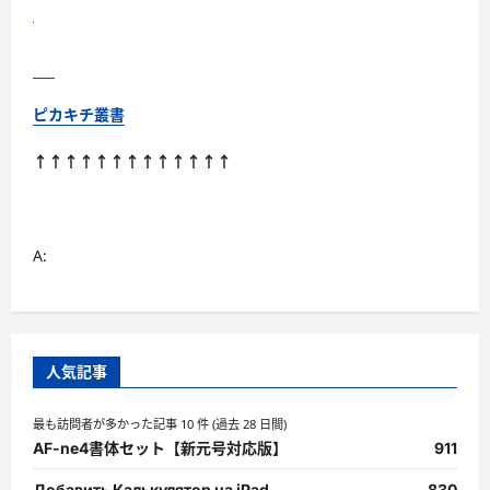
ピカキチ叢書
↑↑↑↑↑↑↑↑↑↑↑↑↑
A:
人気記事
最も訪問者が多かった記事 10 件 (過去 28 日間)
AF-ne4書体セット【新元号対応版】
911
Добавить Калькулятор на iPad
830