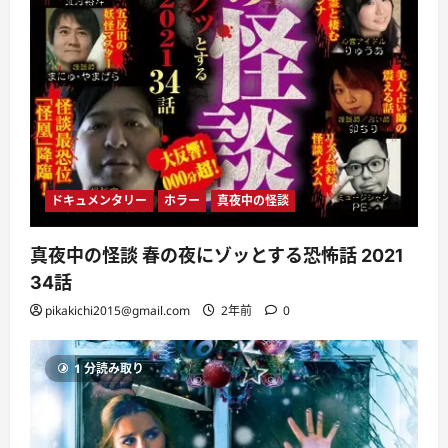
ドキュメンタリー
ホラー
真夜中の怪談
真夜中の怪談 春の夜にゾッとする恐怖話 2021
34話
pikakichi2015@gmail.com
2年前
0
1 分読み取り