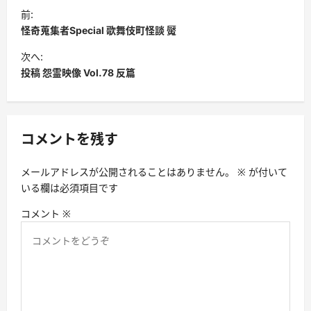
投
前:
稿
怪奇蒐集者Special 歌舞伎町怪談 魘
ナ
次へ:
ビ
投稿 怨霊映像 Vol.78 反篇
ゲ
ー
シ
コメントを残す
ョ
メールアドレスが公開されることはありません。
※
が付いて
ン
いる欄は必須項目です
コメント
※