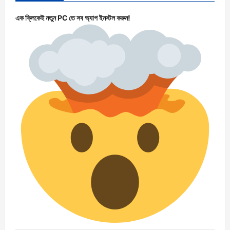
এক ক্লিকেই নতুন PC তে সব অ্যাপ ইনস্টল করুন!