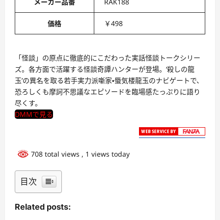
メーカー品番
RAK188
価格
￥498
「怪談」の原点に徹底的にこだわった実話怪談トークシリー
ズ。各方面で活躍する怪談奇譚ハンターが登場。‘殺しの龍
玉’の異名を取る若手実力派噺家・蜃気楼龍玉のナビゲートで、
恐ろしくも摩訶不思議なエピソードを臨場感たっぷりに語り
尽くす。
DMMで見る
708 total views
, 1 views today
目次
Related posts: