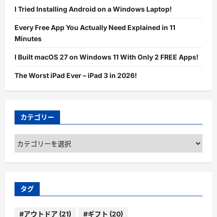
I Tried Installing Android on a Windows Laptop!
Every Free App You Actually Need Explained in 11
Minutes
I Built macOS 27 on Windows 11 With Only 2 FREE Apps!
The Worst iPad Ever – iPad 3 in 2026!
カテゴリー
カ
テ
ゴ
リ
ー
タグ
#アウトドア
(21)
#ギフト
(20)