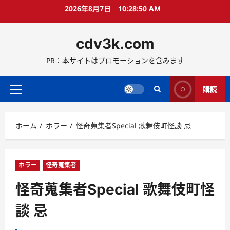
コ
2026年8月7日
10:28:52 AM
ン
テ
cdv3k.com
ン
ツ
PR：本サイトはプロモーションを含みます
へ
ス
キ
購読
メ
ッ
イ
プ
ン
ホーム
ホラー
怪奇蒐集者Special 歌舞伎町怪談 忌
メ
ニ
ュ
ー
ホラー
怪奇蒐集者
怪奇蒐集者Special 歌舞伎町怪
談 忌