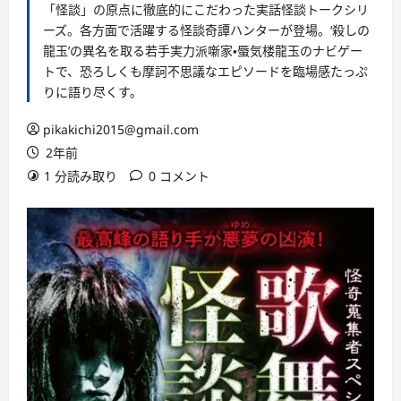
「怪談」の原点に徹底的にこだわった実話怪談トークシリ
ーズ。各方面で活躍する怪談奇譚ハンターが登場。‘殺しの
龍玉’の異名を取る若手実力派噺家・蜃気楼龍玉のナビゲー
トで、恐ろしくも摩訶不思議なエピソードを臨場感たっぷ
りに語り尽くす。
pikakichi2015@gmail.com
2年前
1 分読み取り
0 コメント