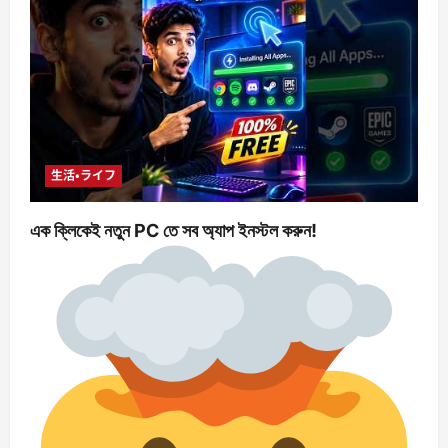
生活・ライフ
এক ক্লিকেই নতুন PC তে সব অ্যাপ ইনস্টল করুন!