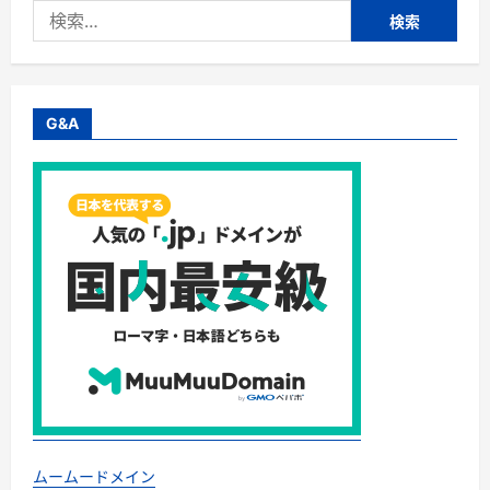
検
索:
G&A
ムームードメイン