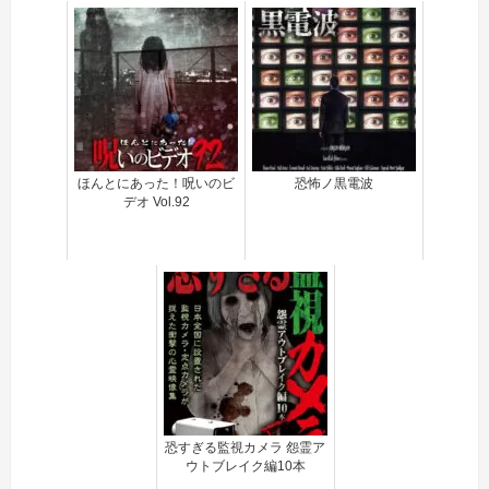
ほんとにあった！呪いのビ
恐怖ノ黒電波
デオ Vol.92
恐すぎる監視カメラ 怨霊ア
ウトブレイク編10本