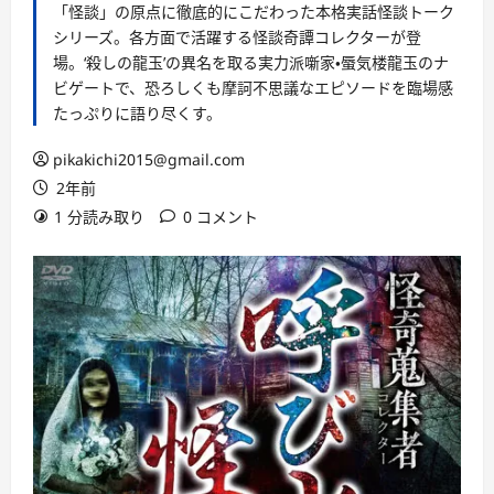
「怪談」の原点に徹底的にこだわった本格実話怪談トーク
シリーズ。各方面で活躍する怪談奇譚コレクターが登
場。‘殺しの龍玉’の異名を取る実力派噺家・蜃気楼龍玉のナ
ビゲートで、恐ろしくも摩訶不思議なエピソードを臨場感
たっぷりに語り尽くす。
pikakichi2015@gmail.com
2年前
1 分読み取り
0 コメント