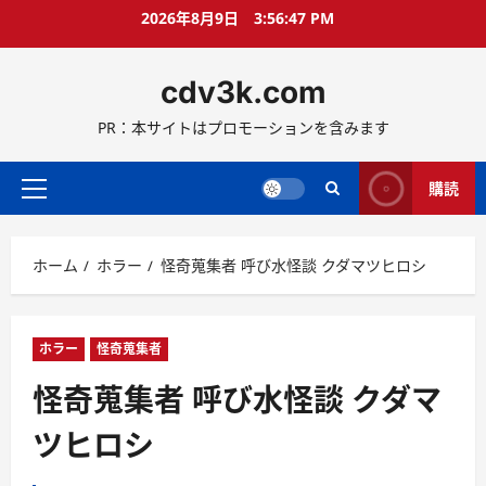
コ
2026年8月9日
3:56:49 PM
ン
テ
cdv3k.com
ン
ツ
PR：本サイトはプロモーションを含みます
へ
ス
キ
購読
メ
ッ
イ
プ
ン
ホーム
ホラー
怪奇蒐集者 呼び水怪談 クダマツヒロシ
メ
ニ
ュ
ー
ホラー
怪奇蒐集者
怪奇蒐集者 呼び水怪談 クダマ
ツヒロシ