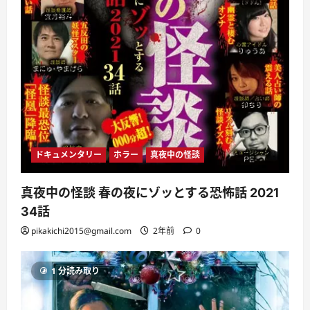
ドキュメンタリー
ホラー
真夜中の怪談
真夜中の怪談 春の夜にゾッとする恐怖話 2021
34話
pikakichi2015@gmail.com
2年前
0
1 分読み取り