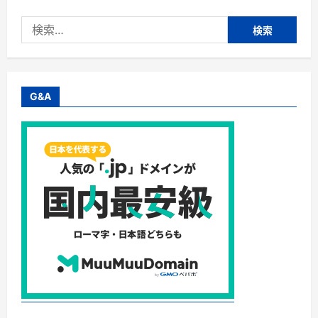
検
索:
G&A