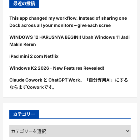
最近の投稿
This app changed my workflow. Instead of sharing one
Dock across all your monitors – give each scree
WINDOWS 12 HARUSNYA BEGINI! Ubah Windows 11 Jadi
Makin Keren
iPad mini 2 com Netflix
Windows K2 2026 – New Features Revealed!
Claude Cowork と ChatGPT Work、「自分専用AI」にする
ならまずCoworkです。
カテゴリー
カ
テ