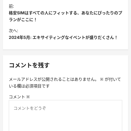
投
前:
稿
格安SIMはすべての人にフィットする、あなたにぴったりのプ
ナ
ランがここに！
ビ
次へ:
2024年5月: エキサイティングなイベントが盛りだくさん！
ゲ
ー
シ
コメントを残す
ョ
ン
メールアドレスが公開されることはありません。
※
が付いて
いる欄は必須項目です
コメント
※