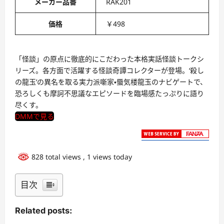
メーカー品番
RAK201
価格
￥498
「怪談」の原点に徹底的にこだわった本格実話怪談トークシ
リーズ。各方面で活躍する怪談奇譚コレクターが登場。‘殺し
の龍玉’の異名を取る実力派噺家・蜃気楼龍玉のナビゲートで、
恐ろしくも摩訶不思議なエピソードを臨場感たっぷりに語り
尽くす。
DMMで見る
828 total views
, 1 views today
目次
Related posts: