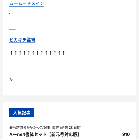
ムームードメイン
ピカキチ叢書
↑↑↑↑↑↑↑↑↑↑↑↑↑
A:
人気記事
最も訪問者が多かった記事 10 件 (過去 28 日間)
AF-ne4書体セット【新元号対応版】
910