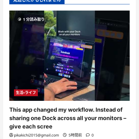
1 分読み取り
生活・ライフ
This app changed my workflow. Instead of
sharing one Dock across all your monitors –
give each scree
pikakichi2015@gmail.com
5時間前
0