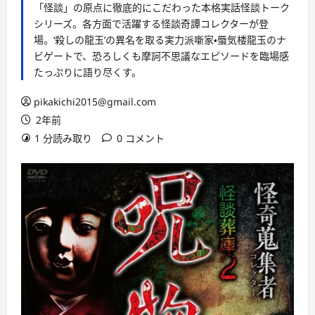
「怪談」の原点に徹底的にこだわった本格実話怪談トーク
シリーズ。各方面で活躍する怪談奇譚コレクターが登
場。‘殺しの龍玉’の異名を取る実力派噺家・蜃気楼龍玉のナ
ビゲートで、恐ろしくも摩訶不思議なエピソードを臨場感
たっぷりに語り尽くす。
pikakichi2015@gmail.com
2年前
1 分読み取り
0 コメント