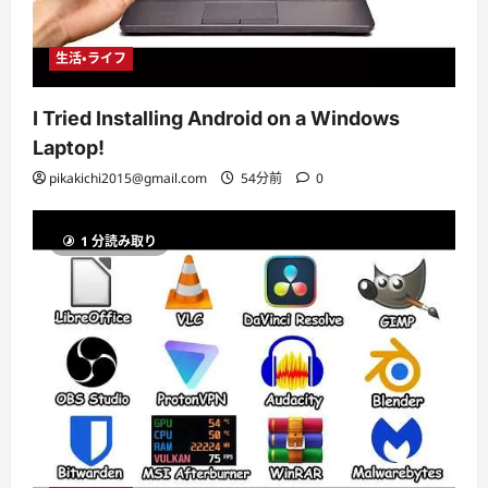
生活・ライフ
I Tried Installing Android on a Windows
Laptop!
pikakichi2015@gmail.com
54分前
0
1 分読み取り