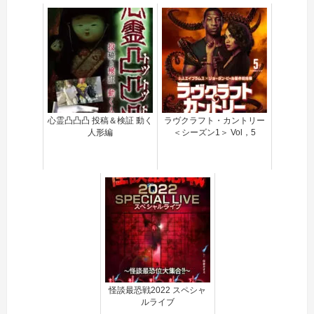
心霊凸凸凸 投稿＆検証 動く
ラヴクラフト・カントリー
人形編
＜シーズン1＞ Vol，5
怪談最恐戦2022 スペシャ
ルライブ