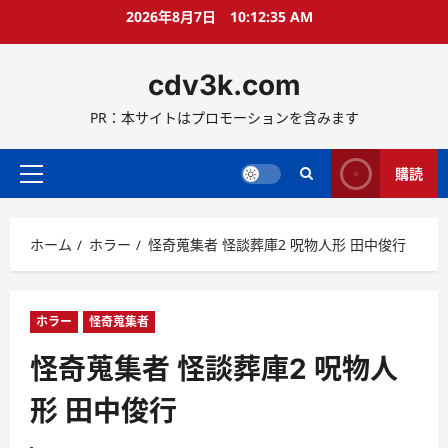
コ
2026年8月7日
10:12:36 AM
ン
テ
cdv3k.com
ン
ツ
PR：本サイトはプロモーションを含みます
へ
ス
キ
購読
メ
ッ
イ
プ
ン
ホーム
ホラー
怪奇蒐集者 怪談葬庫2 呪物人形 田中俊行
メ
ニ
ュ
ー
ホラー
怪奇蒐集者
怪奇蒐集者 怪談葬庫2 呪物人
形 田中俊行