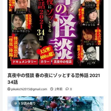
ドキュメンタリー
ホラー
真夜中の怪談
真夜中の怪談 春の夜にゾッとする恐怖話 2021
34話
pikakichi2015@gmail.com
2年前
0
1 分読み取り