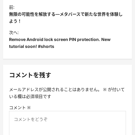
投
前:
稿
無限の可能性を解放する―メタバースで新たな世界を体験し
ナ
よう！
ビ
次へ:
Remove Android lock screen PIN protection. New
ゲ
tutorial soon! #shorts
ー
シ
ョ
コメントを残す
ン
メールアドレスが公開されることはありません。
※
が付いて
いる欄は必須項目です
コメント
※