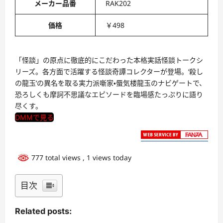
メーカー品番
RAK202
価格
￥498
「怪談」の原点に徹底的にこだわった本格実話怪談トークシ
リーズ。各方面で活躍する怪談奇譚コレクターが登場。‘殺し
の龍玉’の異名を取る実力派噺家・蜃気楼龍玉のナビゲートで、
恐ろしくも摩訶不思議なエピソードを臨場感たっぷりに語り
尽くす。
DMMで見る
777 total views
, 1 views today
目次
Related posts: