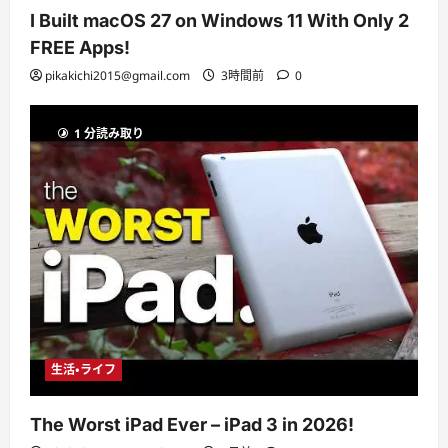
I Built macOS 27 on Windows 11 With Only 2
FREE Apps!
pikakichi2015@gmail.com
3時間前
0
1 分読み取り
生活・ライフ
The Worst iPad Ever – iPad 3 in 2026!