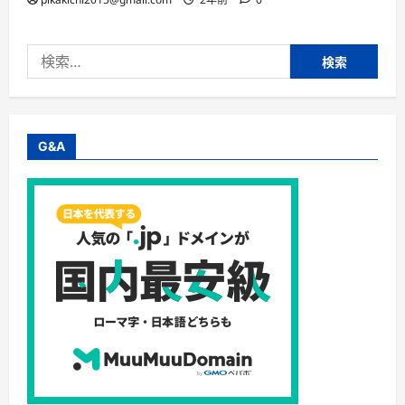
検
索:
G&A