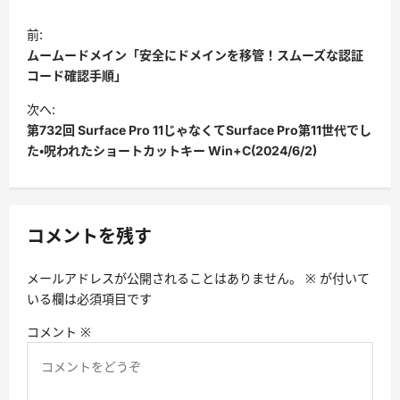
投
前:
稿
ムームードメイン「安全にドメインを移管！スムーズな認証
ナ
コード確認手順」
ビ
次へ:
第732回 Surface Pro 11じゃなくてSurface Pro第11世代でし
ゲ
た・呪われたショートカットキー Win+C(2024/6/2)
ー
シ
ョ
コメントを残す
ン
メールアドレスが公開されることはありません。
※
が付いて
いる欄は必須項目です
コメント
※