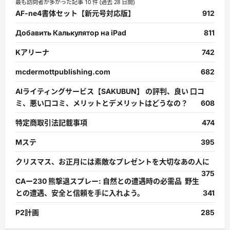
最も訪問者が多かった記事 10 件 (過去 28 日間)
AF-ne4書体セット【新元号対応版】
912
Добавить Калькулятор на iPad
811
Kアリーナ
742
mcdermottpublishing.com
682
AIライティングサービス【SAKUBUN】 の評判、良い 口コ
ミ、悪い口コミ、メリットとデメリットはどうなの？
608
特定商取引法記載事項
474
Mステ
395
クリスマス、お正月には素敵なプレゼントを大切なあの人に
375
CAー230 熊撃退スプレー: 自然との遭遇時の必需品 野生
との遭遇、安全と信頼を手に入れよう。
341
P2計画
285