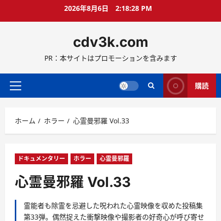
コ
2026年8月6日
2:18:29 PM
ン
テ
cdv3k.com
ン
ツ
PR：本サイトはプロモーションを含みます
へ
ス
キ
購読
メ
ッ
イ
プ
ン
ホーム
ホラー
心霊曼邪羅 Vol.33
メ
ニ
ュ
ー
ドキュメンタリー
ホラー
心霊曼邪羅
心霊曼邪羅 Vol.33
霊能者も除霊を忌避した呪われた心霊映像を収めた投稿集
第33弾。偶然捉えた衝撃映像や撮影者の好奇心が呼び寄せ