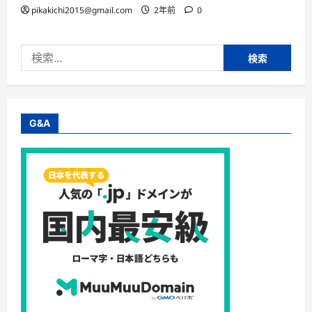
pikakichi2015@gmail.com
2年前
0
検
索:
G&A