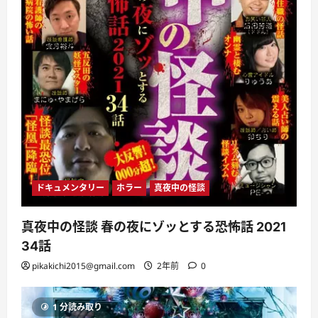
ドキュメンタリー
ホラー
真夜中の怪談
真夜中の怪談 春の夜にゾッとする恐怖話 2021
34話
pikakichi2015@gmail.com
2年前
0
1 分読み取り