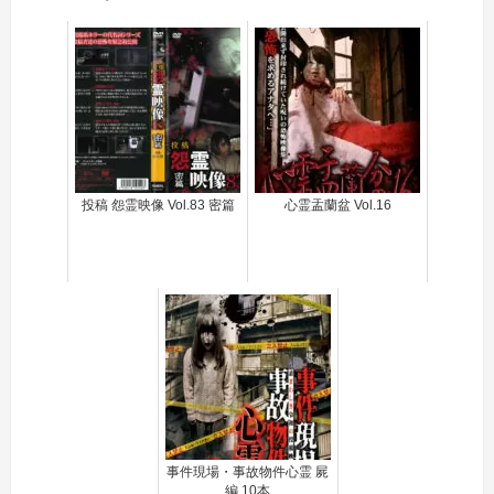
投稿 怨霊映像 Vol.83 密篇
心霊盂蘭盆 Vol.16
事件現場・事故物件心霊 屍
編 10本