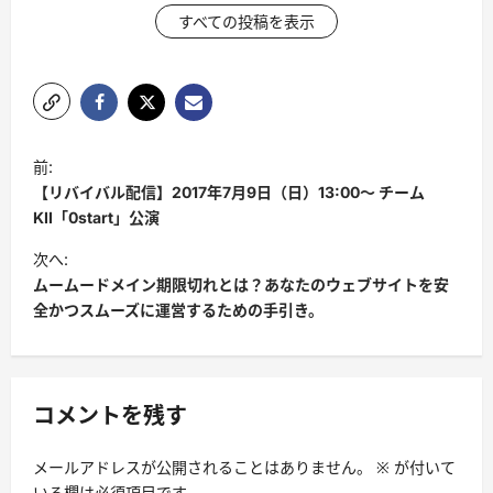
すべての投稿を表示
投
前:
稿
【リバイバル配信】2017年7月9日（日）13:00〜 チーム
ナ
KII「0start」公演
ビ
次へ:
ムームードメイン期限切れとは？あなたのウェブサイトを安
ゲ
全かつスムーズに運営するための手引き。
ー
シ
ョ
コメントを残す
ン
メールアドレスが公開されることはありません。
※
が付いて
いる欄は必須項目です