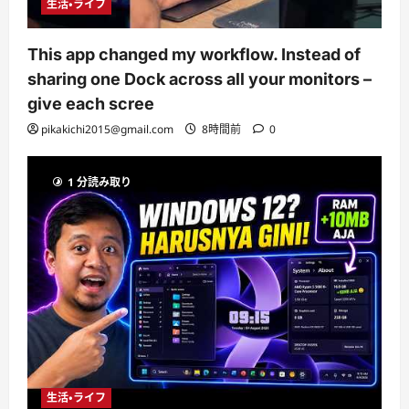
生活・ライフ
This app changed my workflow. Instead of
sharing one Dock across all your monitors –
give each scree
pikakichi2015@gmail.com
8時間前
0
1 分読み取り
生活・ライフ