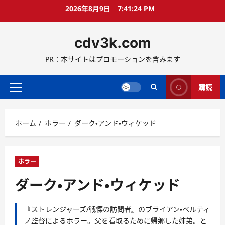
コ
2026年8月9日
7:41:26 PM
ン
テ
cdv3k.com
ン
ツ
PR：本サイトはプロモーションを含みます
へ
ス
キ
購読
メ
ッ
イ
プ
ン
ホーム
ホラー
ダーク・アンド・ウィケッド
メ
ニ
ュ
ー
ホラー
ダーク・アンド・ウィケッド
『ストレンジャーズ/戦慄の訪問者』のブライアン・ベルティ
ノ監督によるホラー。父を看取るために帰郷した姉弟。と