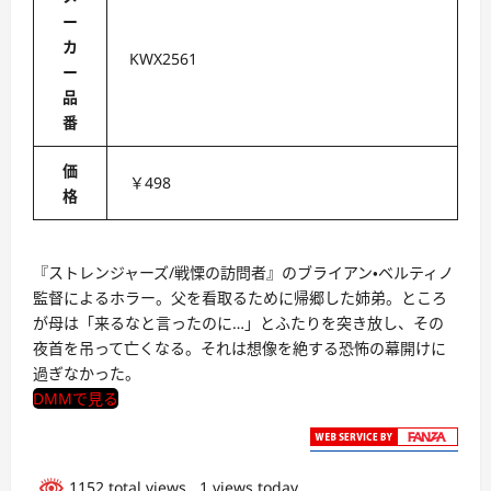
ー
カ
KWX2561
ー
品
番
価
￥498
格
『ストレンジャーズ/戦慄の訪問者』のブライアン・ベルティノ
監督によるホラー。父を看取るために帰郷した姉弟。ところ
が母は「来るなと言ったのに…」とふたりを突き放し、その
夜首を吊って亡くなる。それは想像を絶する恐怖の幕開けに
過ぎなかった。
DMMで見る
1152 total views
, 1 views today