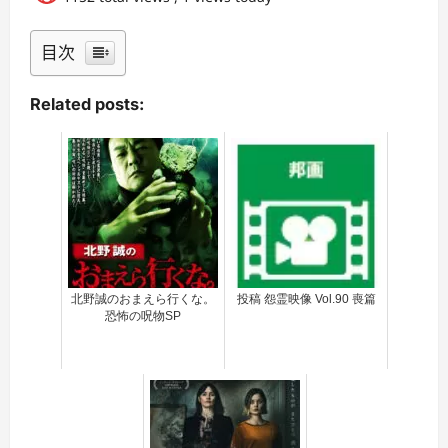
目次
Related posts:
北野誠のおまえら行くな。
投稿 怨霊映像 Vol.90 喪篇
恐怖の呪物SP