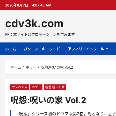
コ
2026年8月7日
4:07:46 AM
ン
テ
cdv3k.com
ン
ツ
へ
PR：本サイトはプロモーションを含みます
ス
キ
ホーム
パソコン キーワード
アフィリエイトツール
ッ
プ
ホーム
ホラー
呪怨:呪いの家 Vol.2
サスペンス
ホラー
呪怨:呪いの家
呪怨:呪いの家 Vol.2
「呪怨」シリーズ初のドラマ版第2巻。母となり、息