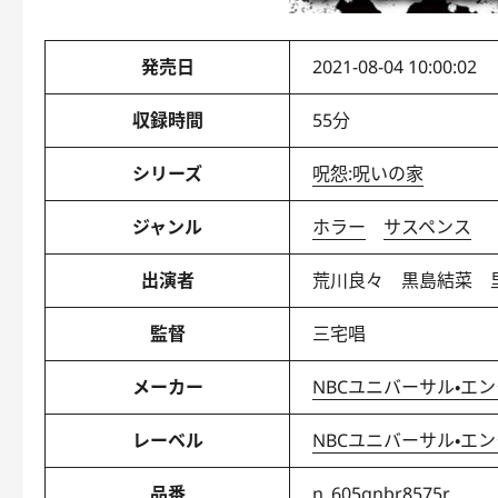
発売日
2021-08-04 10:00:02
収録時間
55分
シリーズ
呪怨:呪いの家
ジャンル
ホラー
サスペンス
出演者
荒川良々 黒島結菜
監督
三宅唱
メーカー
NBCユニバーサル・エ
レーベル
NBCユニバーサル・エ
品番
n_605gnbr8575r