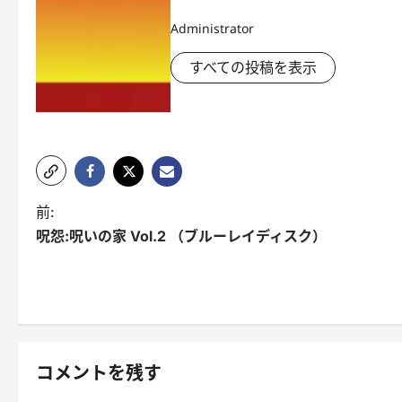
Administrator
すべての投稿を表示
投
前:
呪怨:呪いの家 Vol.2 （ブルーレイディスク）
稿
ナ
ビ
ゲ
コメントを残す
ー