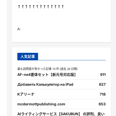
↑↑↑↑↑↑↑↑↑↑↑↑↑
A:
人気記事
最も訪問者が多かった記事 10 件 (過去 28 日間)
AF-ne4書体セット【新元号対応版】
911
Добавить Калькулятор на iPad
827
Kアリーナ
718
mcdermottpublishing.com
653
AIライティングサービス【SAKUBUN】 の評判、良い