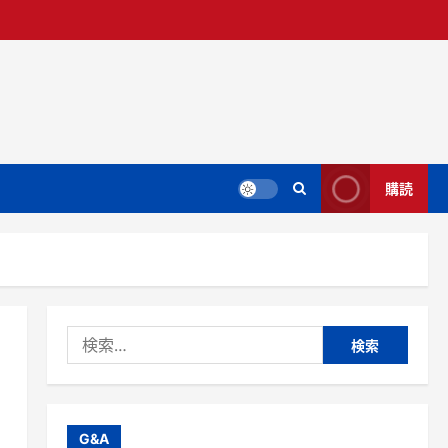
購読
検
索:
G&A