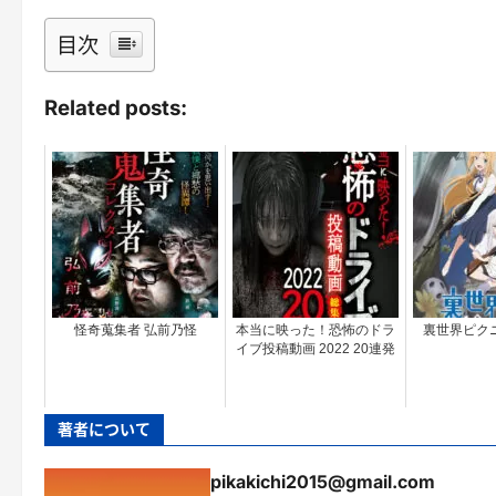
目次
Related posts:
怪奇蒐集者 弘前乃怪
本当に映った！恐怖のドラ
裏世界ピクニッ
イブ投稿動画 2022 20連発
著者について
pikakichi2015@gmail.com