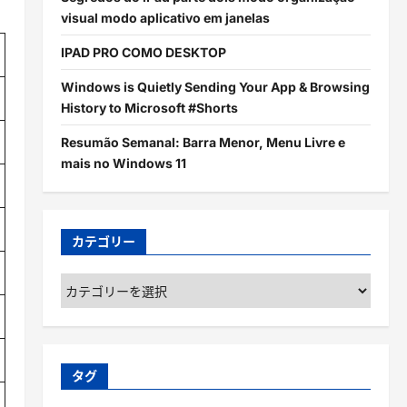
visual modo aplicativo em janelas
IPAD PRO COMO DESKTOP
Windows is Quietly Sending Your App & Browsing
History to Microsoft #Shorts
Resumão Semanal: Barra Menor, Menu Livre e
mais no Windows 11
カテゴリー
カ
テ
ゴ
リ
ー
タグ