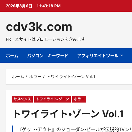
コ
2026年8月6日
11:43:19 PM
ン
テ
cdv3k.com
ン
ツ
へ
PR：本サイトはプロモーションを含みます
ス
キ
ホーム
パソコン キーワード
アフィリエイトツール
ッ
プ
ホーム
ホラー
トワイライト・ゾーン Vol.1
サスペンス
トワイライト・ゾーン
ホラー
トワイライト・ゾーン Vol.1
『ゲット・アウト』のジョーダン・ピールが伝説的TV