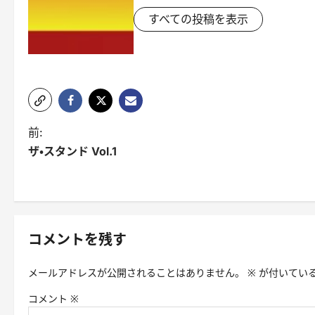
すべての投稿を表示
投
前:
ザ・スタンド Vol.1
稿
ナ
ビ
ゲ
コメントを残す
ー
メールアドレスが公開されることはありません。
※
が付いてい
シ
コメント
※
ョ