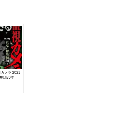
メラ 2021
集編30本