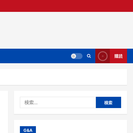
購読
検
索:
G&A