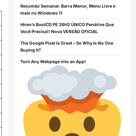
Resumão Semanal: Barra Menor, Menu Livre e
mais no Windows 11
Hiren’s BootCD PE 26H2 ÚNICO Pendrive Que
Você Precisa!! Nova VERSÃO OFICIAL
The Google Pixel Is Great – So Why Is No One
Buying It?
Turn Any Webpage into an App!