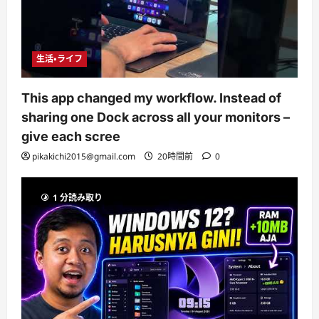
生活・ライフ
This app changed my workflow. Instead of
sharing one Dock across all your monitors –
give each scree
pikakichi2015@gmail.com
20時間前
0
1 分読み取り