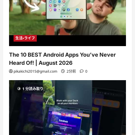
生活・ライフ
The 10 BEST Android Apps You’ve Never
Heard Of! | August 2026
pikakichi2015@gmail.com
2分前
0
1 分読み取り