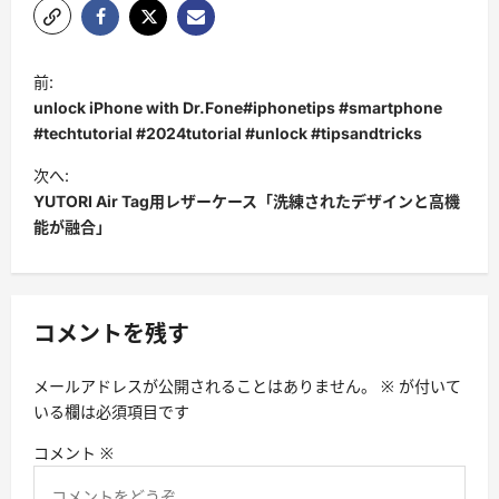
投
前:
稿
unlock iPhone with Dr.Fone#iphonetips #smartphone
ナ
#techtutorial #2024tutorial #unlock #tipsandtricks
ビ
次へ:
YUTORI Air Tag用レザーケース「洗練されたデザインと高機
ゲ
能が融合」
ー
シ
ョ
コメントを残す
ン
メールアドレスが公開されることはありません。
※
が付いて
いる欄は必須項目です
コメント
※