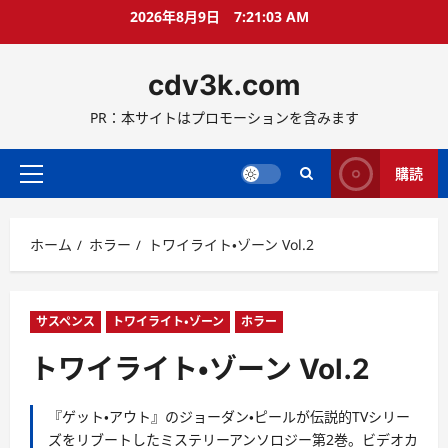
コ
2026年8月9日
7:21:05 AM
ン
テ
cdv3k.com
ン
ツ
PR：本サイトはプロモーションを含みます
へ
ス
キ
購読
メ
ッ
イ
プ
ン
ホーム
ホラー
トワイライト・ゾーン Vol.2
メ
ニ
ュ
ー
サスペンス
トワイライト・ゾーン
ホラー
トワイライト・ゾーン Vol.2
『ゲット・アウト』のジョーダン・ピールが伝説的TVシリー
ズをリブートしたミステリーアンソロジー第2巻。ビデオカ