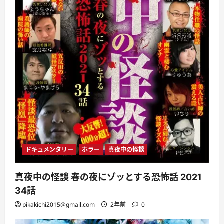
ドキュメンタリー
ホラー
真夜中の怪談
真夜中の怪談 春の夜にゾッとする恐怖話 2021
34話
pikakichi2015@gmail.com
2年前
0