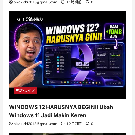
pikakichi2015@gmail.com
11時間前
0
1 分読み取り
生活・ライフ
WINDOWS 12 HARUSNYA BEGINI! Ubah
Windows 11 Jadi Makin Keren
pikakichi2015@gmail.com
12時間前
0