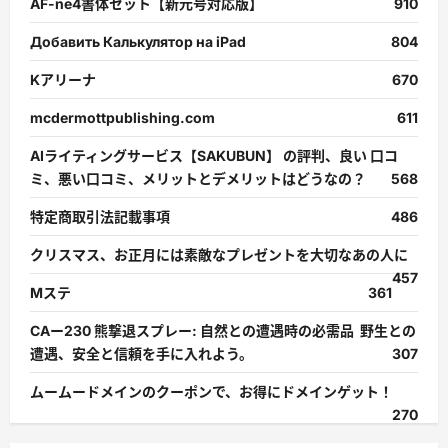
AF-ne4書体セット【新元号対応版】
910
Добавить Калькулятор на iPad
804
Kアリーナ
670
mcdermottpublishing.com
611
AIライティングサービス【SAKUBUN】 の評判、良い 口コ
ミ、悪い口コミ、メリットとデメリットはどうなの？
568
特定商取引法記載事項
486
クリスマス、お正月には素敵なプレゼントを大切なあの人に
457
Mステ
361
CAー230 熊撃退スプレー: 自然との遭遇時の必需品 野生との
遭遇、安全と信頼を手に入れよう。
307
ムームードメインのクーポンで、お得にドメインゲット！
270