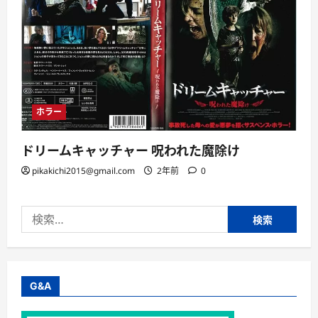
ホラー
ドリームキャッチャー 呪われた魔除け
pikakichi2015@gmail.com
2年前
0
検
索:
G&A