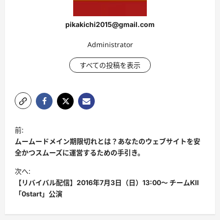
pikakichi2015@gmail.com
Administrator
すべての投稿を表示
投
前:
稿
ムームードメイン期限切れとは？あなたのウェブサイトを安
ナ
全かつスムーズに運営するための手引き。
ビ
次へ:
【リバイバル配信】2016年7月3日（日）13:00〜 チームKII
ゲ
「0start」公演
ー
シ