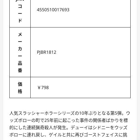
コ
4550510017693
ー
ド
メ
ー
カ
PJBR1812
ー
品
番
価
￥798
格
人気スラッシャーホラーシリーズの10年ぶりとなる第5弾。ウ
ッズボローの町で25年前に起こった事件の関係者ばかりを標
的にした連続猟奇殺人が発生。デューイはシドニーをウッズ
ボローに連れ戻し、ゲイルと共に再びゴーストフェイスに挑