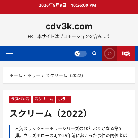
コ
2026年8月9日
10:36:02 PM
ン
テ
cdv3k.com
ン
ツ
PR：本サイトはプロモーションを含みます
へ
ス
キ
購読
メ
ッ
イ
プ
ン
ホーム
ホラー
スクリーム（2022）
メ
ニ
ュ
ー
サスペンス
スクリーム
ホラー
スクリーム（2022）
人気スラッシャーホラーシリーズの10年ぶりとなる第5
弾。ウッズボローの町で25年前に起こった事件の関係者ば