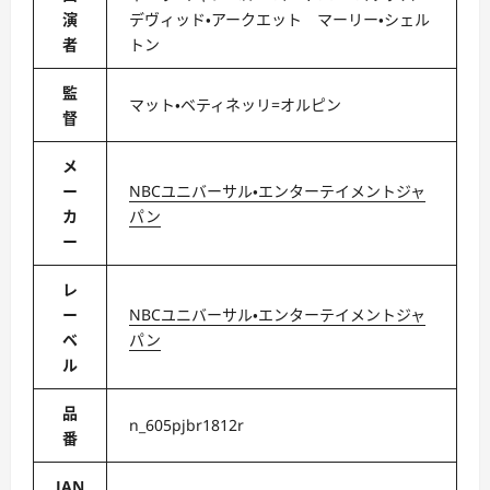
演
デヴィッド・アークエット マーリー・シェル
者
トン
監
マット・ベティネッリ=オルピン
督
メ
ー
NBCユニバーサル・エンターテイメントジャ
カ
パン
ー
レ
ー
NBCユニバーサル・エンターテイメントジャ
ベ
パン
ル
品
n_605pjbr1812r
番
JAN