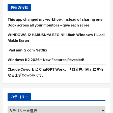
最近の投稿
This app changed my workflow. Instead of sharing one
Dock across all your monitors – give each scree
WINDOWS 12 HARUSNYA BEGINI! Ubah Windows 11 Jadi
Makin Keren
iPad mini 2 com Netflix
Windows K2 2026 – New Features Revealed!
Claude Cowork と ChatGPT Work、「自分専用AI」にする
ならまずCoworkです。
カテゴリー
カ