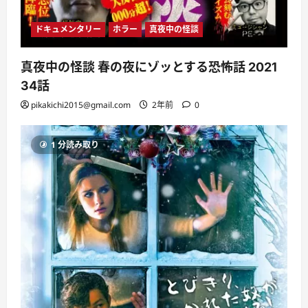
ドキュメンタリー
ホラー
真夜中の怪談
真夜中の怪談 春の夜にゾッとする恐怖話 2021
34話
pikakichi2015@gmail.com
2年前
0
1 分読み取り