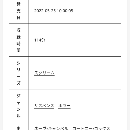
発
売
2022-05-25 10:00:05
日
収
録
114分
時
間
シ
リ
スクリーム
ー
ズ
ジ
ャ
サスペンス
ホラー
ン
ル
出
ネーヴ・キャンベル コートニー・コックス