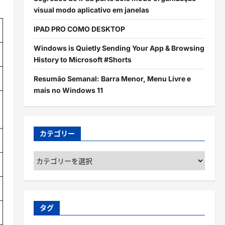
visual modo aplicativo em janelas
IPAD PRO COMO DESKTOP
Windows is Quietly Sending Your App & Browsing
History to Microsoft #Shorts
Resumão Semanal: Barra Menor, Menu Livre e
mais no Windows 11
カテゴリー
カ
テ
ゴ
リ
ー
タグ