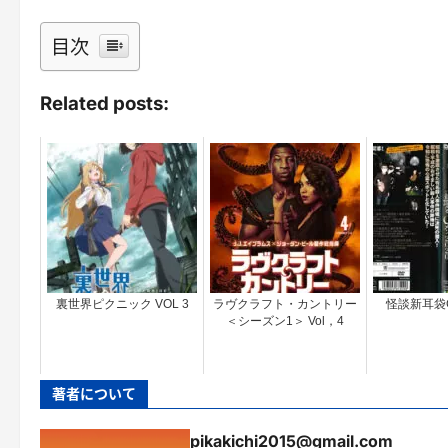
目次
Related posts:
裏世界ピクニック VOL 3
ラヴクラフト・カントリー
怪談新耳袋G
＜シーズン1＞ Vol，4
著者について
pikakichi2015@gmail.com