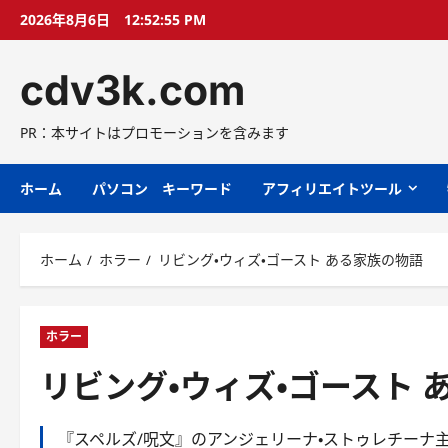
コ
2026年8月6日
12:52:56 PM
ン
テ
cdv3k.com
ン
ツ
へ
PR：本サイトはプロモーションを含みます
ス
キ
ホーム
パソコン キーワード
アフィリエイトツール
ッ
プ
ホーム
ホラー
リビング・ウィズ・ゴースト ある家族の物語
ホラー
リビング・ウィズ・ゴースト 
『スペルズ/呪文』のアンジェリーナ・ストゥレチーナ