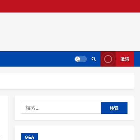
購読
検
索:
物
G&A