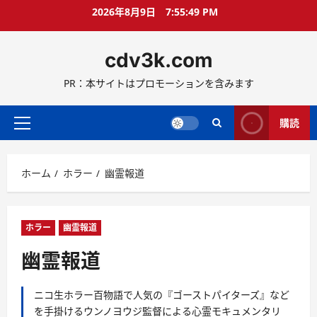
コ
2026年8月9日
7:55:50 PM
ン
テ
cdv3k.com
ン
ツ
PR：本サイトはプロモーションを含みます
へ
ス
キ
購読
メ
ッ
イ
プ
ン
ホーム
ホラー
幽霊報道
メ
ニ
ュ
ー
ホラー
幽霊報道
幽霊報道
ニコ生ホラー百物語で人気の『ゴーストパイターズ』など
を手掛けるウンノヨウジ監督による心霊モキュメンタリ