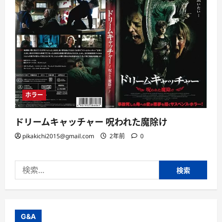
ホラー
ドリームキャッチャー 呪われた魔除け
pikakichi2015@gmail.com
2年前
0
検
索:
G&A