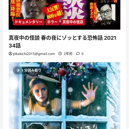
ドキュメンタリー
ホラー
真夜中の怪談
真夜中の怪談 春の夜にゾッとする恐怖話 2021
34話
pikakichi2015@gmail.com
2年前
0
1 分読み取り