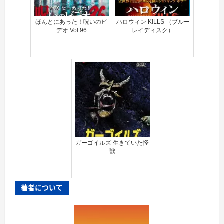
ほんとにあった！呪いのビ
ハロウィン KILLS （ブルー
デオ Vol.96
レイディスク）
ガーゴイルズ 生きていた怪
獣
著者について