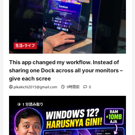
生活・ライフ
This app changed my workflow. Instead of
sharing one Dock across all your monitors –
give each scree
pikakichi2015@gmail.com
9時間前
0
1 分読み取り