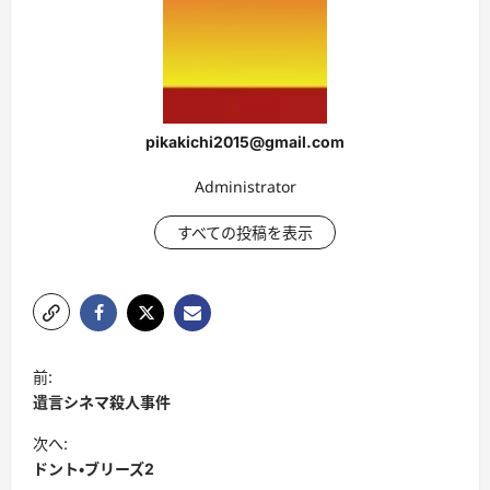
pikakichi2015@gmail.com
Administrator
すべての投稿を表示
投
前:
稿
遺言シネマ殺人事件
ナ
次へ:
ビ
ドント・ブリーズ2