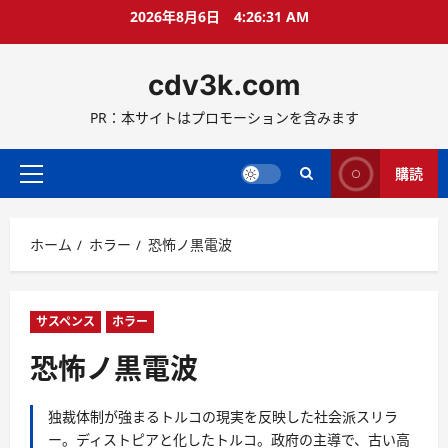
コ
2026年8月6日
4:26:32 AM
ン
テ
cdv3k.com
ン
ツ
PR：本サイトはプロモーションを含みます
へ
ス
キ
購読
メ
ッ
イ
プ
ン
ホーム
ホラー
恐怖ノ黒電波
メ
ニ
ュ
ー
サスペンス
ホラー
恐怖ノ黒電波
独裁体制が強まるトルコの現実を反映した社会派スリラ
ー。ディストピアと化したトルコ。政府の主導で、古い高