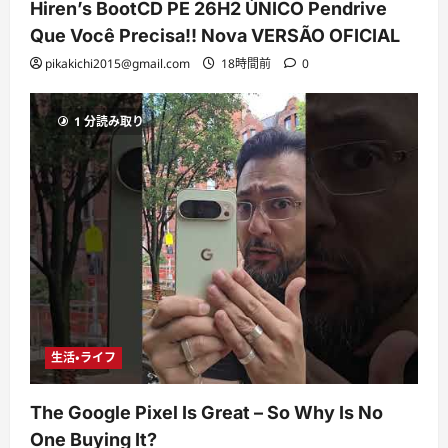
Hiren’s BootCD PE 26H2 ÚNICO Pendrive
Que Você Precisa!! Nova VERSÃO OFICIAL
pikakichi2015@gmail.com
18時間前
0
1 分読み取り
生活・ライフ
The Google Pixel Is Great – So Why Is No
One Buying It?