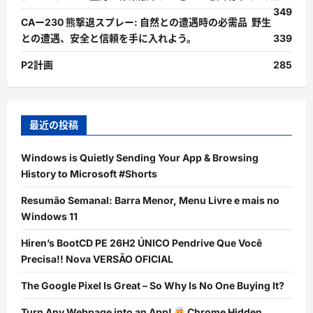
349
CAー230 熊撃退スプレー: 自然との遭遇時の必需品 野生
との遭遇、安全と信頼を手に入れよう。
339
P2計画
285
最近の投稿
Windows is Quietly Sending Your App & Browsing
History to Microsoft #Shorts
Resumão Semanal: Barra Menor, Menu Livre e mais no
Windows 11
Hiren’s BootCD PE 26H2 ÚNICO Pendrive Que Você
Precisa!! Nova VERSÃO OFICIAL
The Google Pixel Is Great – So Why Is No One Buying It?
Turn Any Webpage into an App!
Chrome Hidden