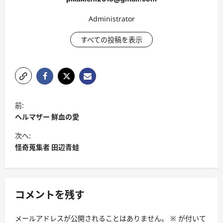
Administrator
すべての投稿を表示
投
前:
稿
ヘルマザー 鮮血の愛
ナ
次へ:
ビ
怪奇蒐集者 田辺青蛙
ゲ
ー
シ
コメントを残す
ョ
メールアドレスが公開されることはありません。
※
が付いて
ン