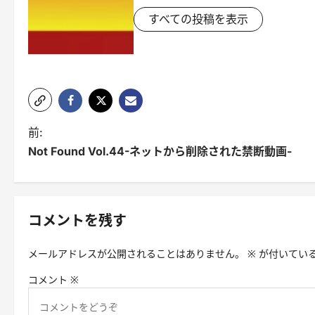
すべての投稿を表示
投
前:
Not Found Vol.44-ネットから削除された禁断動画-
稿
ナ
ビ
コメントを残す
ゲ
メールアドレスが公開されることはありません。
※
が付いてい
ー
コメント
※
シ
ョ