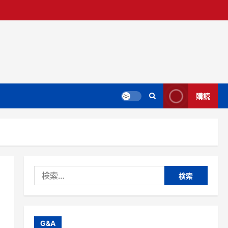
購読
検
索:
G&A