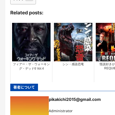
Related posts:
フィアー・ザ・ウォーキン
シン・感染恐竜
怪談好きが
REQUIE
グ・デッド6 Vol.4
著者について
pikakichi2015@gmail.com
Administrator