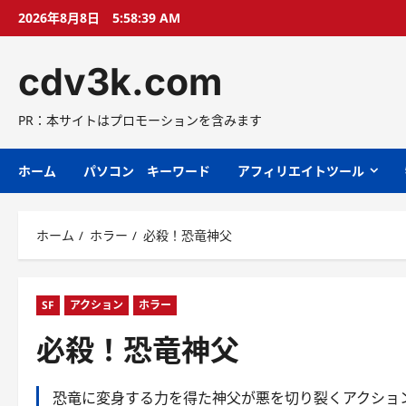
コ
2026年8月8日
5:58:41 AM
ン
テ
cdv3k.com
ン
ツ
へ
PR：本サイトはプロモーションを含みます
ス
キ
ホーム
パソコン キーワード
アフィリエイトツール
ッ
プ
ホーム
ホラー
必殺！恐竜神父
SF
アクション
ホラー
必殺！恐竜神父
恐竜に変身する力を得た神父が悪を切り裂くアクショ