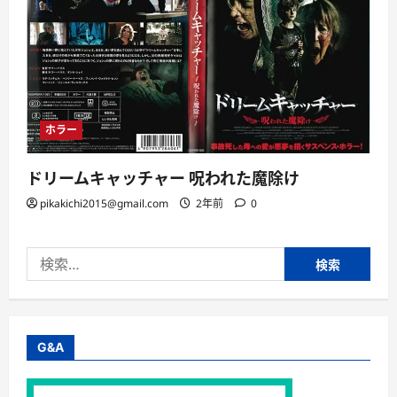
ホラー
ドリームキャッチャー 呪われた魔除け
pikakichi2015@gmail.com
2年前
0
検
索:
G&A