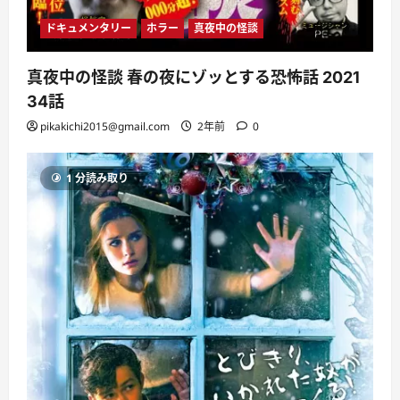
ドキュメンタリー
ホラー
真夜中の怪談
真夜中の怪談 春の夜にゾッとする恐怖話 2021
34話
pikakichi2015@gmail.com
2年前
0
1 分読み取り