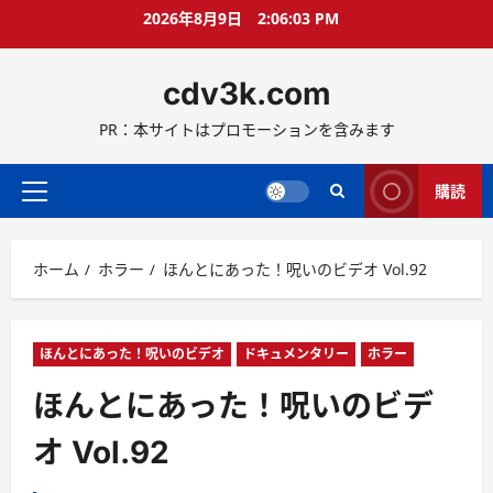
コ
2026年8月9日
2:06:04 PM
ン
テ
cdv3k.com
ン
ツ
PR：本サイトはプロモーションを含みます
へ
ス
キ
購読
メ
ッ
イ
プ
ン
ホーム
ホラー
ほんとにあった！呪いのビデオ Vol.92
メ
ニ
ュ
ー
ほんとにあった！呪いのビデオ
ドキュメンタリー
ホラー
ほんとにあった！呪いのビデ
オ Vol.92