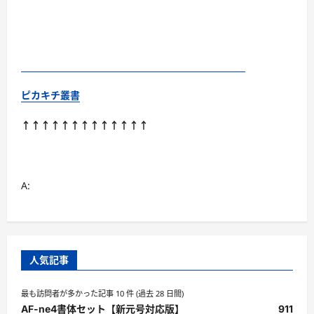
ピカキチ叢書
↑↑↑↑↑↑↑↑↑↑↑↑↑
A:
人気記事
最も訪問者が多かった記事 10 件 (過去 28 日間)
AF-ne4書体セット【新元号対応版】
911