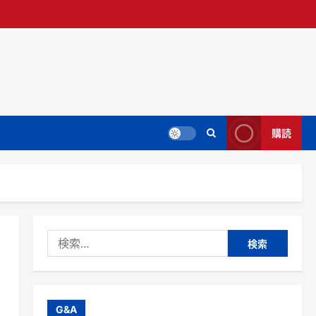
購読
検
索:
ク
G&A