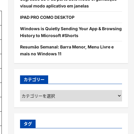
visual modo aplicativo em janelas
IPAD PRO COMO DESKTOP
Windows is Quietly Sending Your App & Browsing
History to Microsoft #Shorts
Resumão Semanal: Barra Menor, Menu Livre e
mais no Windows 11
カテゴリー
カ
テ
ゴ
リ
ー
タグ