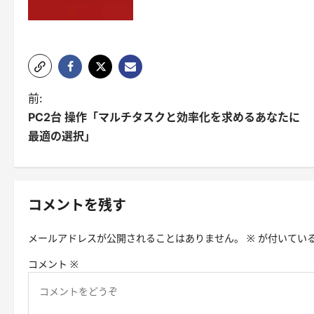
投
前:
PC2台 操作「マルチタスクと効率化を求めるあなたに
稿
最適の選択」
ナ
ビ
ゲ
コメントを残す
ー
メールアドレスが公開されることはありません。
※
が付いてい
シ
コメント
※
ョ
ン