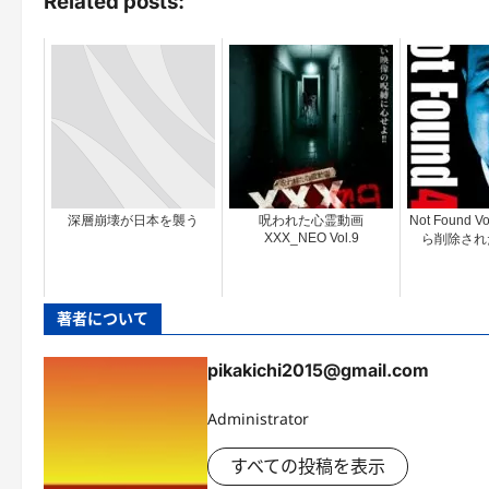
Related posts:
深層崩壊が日本を襲う
呪われた心霊動画
Not Found 
XXX_NEO Vol.9
ら削除され
著者について
pikakichi2015@gmail.com
Administrator
すべての投稿を表示