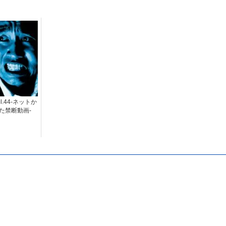
Vol.44-ネットか
た禁断動画-