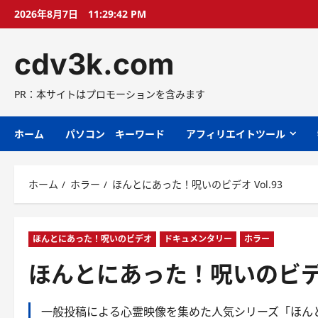
コ
2026年8月7日
11:29:43 PM
ン
テ
cdv3k.com
ン
ツ
へ
PR：本サイトはプロモーションを含みます
ス
キ
ホーム
パソコン キーワード
アフィリエイトツール
ッ
プ
ホーム
ホラー
ほんとにあった！呪いのビデオ Vol.93
ほんとにあった！呪いのビデオ
ドキュメンタリー
ホラー
ほんとにあった！呪いのビデオ 
一般投稿による心霊映像を集めた人気シリーズ「ほんと