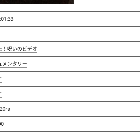
:01:33
た！呪いのビデオ
ュメンタリー
イ
イ
20ra
00