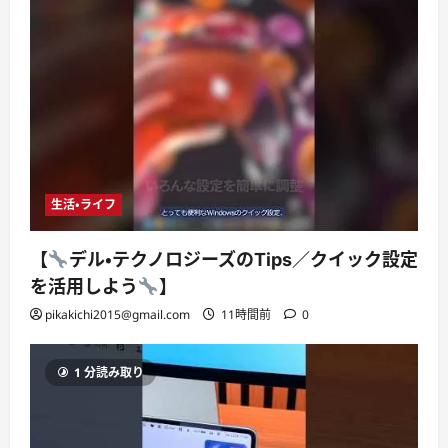
生活・ライフ
【
デル・テクノロジーズのTips／クイック設定
を活用しよう
】
pikakichi2015@gmail.com
11時間前
0
1 分読み取り