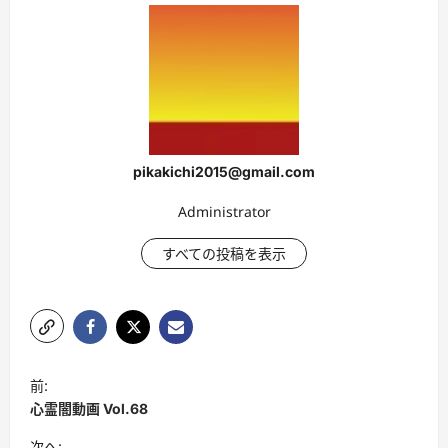
pikakichi2015@gmail.com
Administrator
すべての投稿を表示
投
前:
稿
心霊闇動画 Vol.68
ナ
次へ: