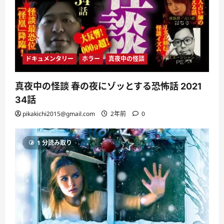
ドキュメンタリー
ホラー
真夜中の怪談
真夜中の怪談 春の夜にゾッとする恐怖話 2021
34話
pikakichi2015@gmail.com
2年前
0
1 分読み取り