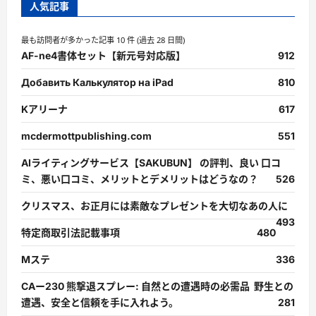
人気記事
最も訪問者が多かった記事 10 件 (過去 28 日間)
AF-ne4書体セット【新元号対応版】
912
Добавить Калькулятор на iPad
810
Kアリーナ
617
mcdermottpublishing.com
551
AIライティングサービス【SAKUBUN】 の評判、良い 口コ
ミ、悪い口コミ、メリットとデメリットはどうなの？
526
クリスマス、お正月には素敵なプレゼントを大切なあの人に
493
特定商取引法記載事項
480
Mステ
336
CAー230 熊撃退スプレー: 自然との遭遇時の必需品 野生との
遭遇、安全と信頼を手に入れよう。
281