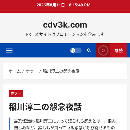
コ
2026年8月11日
8:15:50 PM
ン
テ
cdv3k.com
ン
ツ
PR：本サイトはプロモーションを含みます
へ
ス
キ
購読
メ
ッ
イ
プ
ン
ホーム
ホラー
稲川淳二の怨念夜話
メ
ニ
ュ
ー
ホラー
稲川淳二の怨念夜話
最恐怪談師・稲川淳二によって語られる怨念とは…。恨み、
憎しみなど、誰しもが持っている怨念が呼び寄せるもの